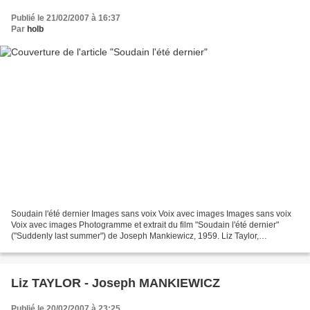
Publié le 21/02/2007 à 16:37
Par
holb
Soudain l'été dernier Images sans voix Voix avec images Images sans voix
Voix avec images Photogramme et extrait du film "Soudain l'été dernier"
("Suddenly last summer") de Joseph Mankiewicz, 1959. Liz Taylor,
Montgomery Clift.
Liz TAYLOR - Joseph MANKIEWICZ
Publié le 20/02/2007 à 23:25