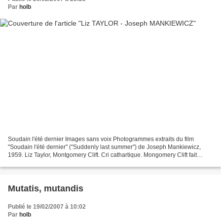
Par
holb
Soudain l'été dernier Images sans voix Photogrammes extraits du film
"Soudain l'été dernier" ("Suddenly last summer") de Joseph Mankiewicz,
1959. Liz Taylor, Montgomery Clift. Cri cathartique. Mongomery Clift fait
revivre à Liz Taylor, d'une santé mentale...
Mutatis, mutandis
Publié le 19/02/2007 à 10:02
Par
holb