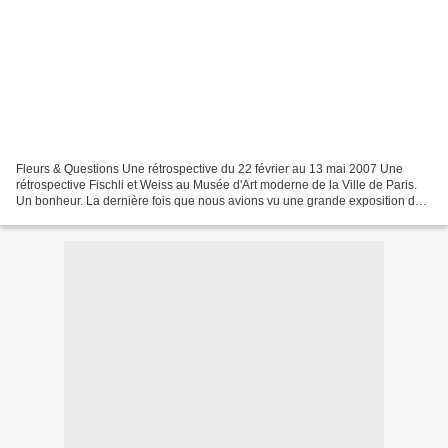
Fleurs & Questions Une rétrospective du 22 février au 13 mai 2007 Une
rétrospective Fischli et Weiss au Musée d'Art moderne de la Ville de Paris.
Un bonheur. La dernière fois que nous avions vu une grande exposition de
Fischli & Weiss, c'était au Centre...