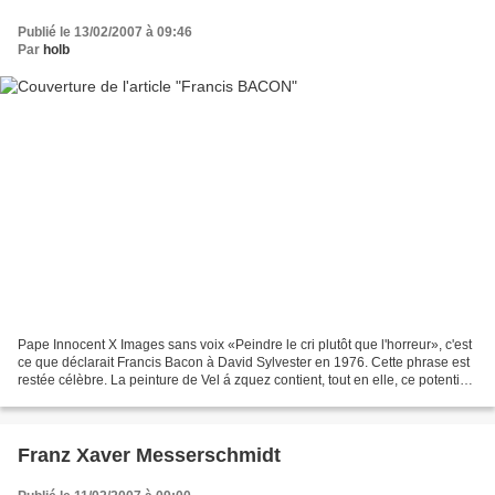
Publié le 13/02/2007 à 09:46
Par
holb
Pape Innocent X Images sans voix «Peindre le cri plutôt que l'horreur», c'est
ce que déclarait Francis Bacon à David Sylvester en 1976. Cette phrase est
restée célèbre. La peinture de Vel á zquez contient, tout en elle, ce potentiel
prétexte à une décharge....
Franz Xaver Messerschmidt