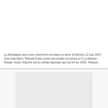
La Montagne que nous cherchons est dans la serre 18 février-13 mai 2007
Une exposition Tetsumi Kudo ouvre ses portes ces jours-ci à La Maison
Rouge. Kudo Tetsumi est un artiste japonais qui est né en 1935. Tetsumi
était un enfant d'à peine dix ans au...