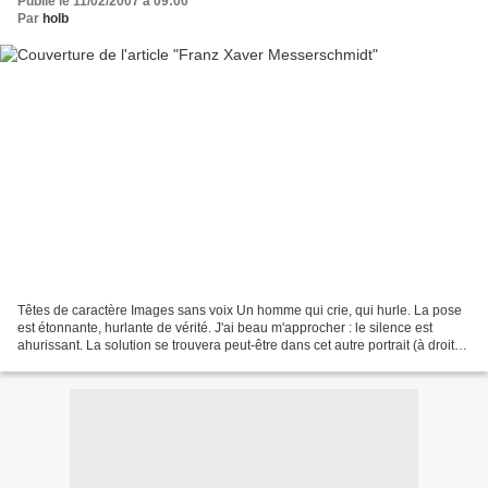
Publié le 11/02/2007 à 09:00
Par
holb
Têtes de caractère Images sans voix Un homme qui crie, qui hurle. La pose
est étonnante, hurlante de vérité. J'ai beau m'approcher : le silence est
ahurissant. La solution se trouvera peut-être dans cet autre portrait (à droite)
du même artiste. La bouche...