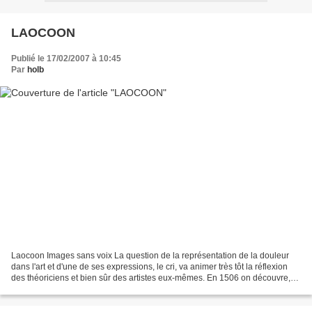
LAOCOON
Publié le 17/02/2007 à 10:45
Par
holb
Laocoon Images sans voix La question de la représentation de la douleur
dans l'art et d'une de ses expressions, le cri, va animer très tôt la réflexion
des théoriciens et bien sûr des artistes eux-mêmes. En 1506 on découvre,
en Italie, une étonnante sculpture...