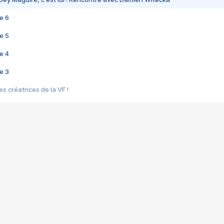
e 6
e 5
e 4
e 3
s créatrices de la VF !
e 2
e 1
e Mektoub My Love arrive enfin ! Rencontre avec Shaïn Boumedine et Sal
i : après Toni en famille
elle réalise le bouleversant Dites lui que je l'aime
ais ! Rencontre autour de Vie privée de Rebecca Zlotowski
 de Marguerite, Grave... Rencontre avec Ella Rumpf