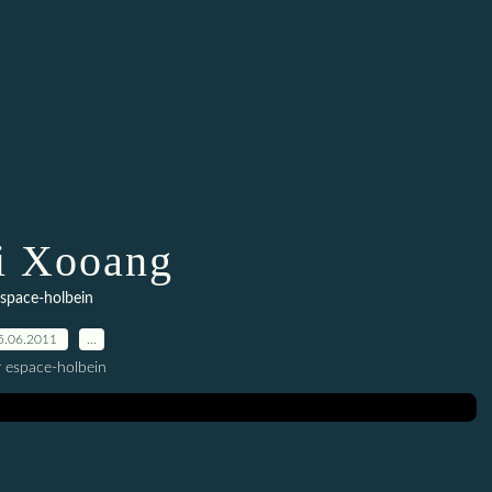
i Xooang
space-holbein
5.06.2011
…
r espace-holbein