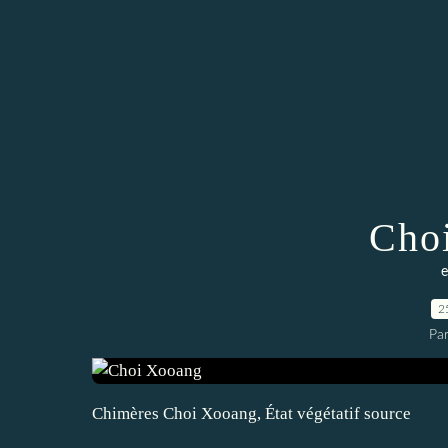
Cho
e
2
Pa
Chimères Choi Xooang, État végétatif source