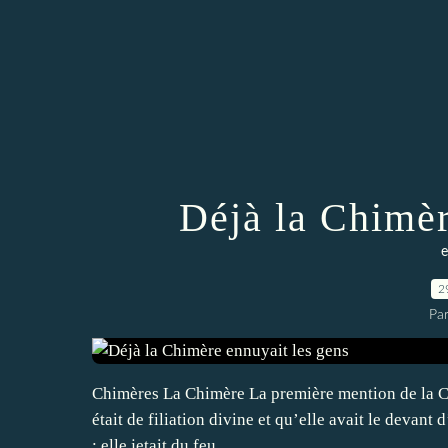
Déjà la Chimèr
e
2
Pa
Chimères La Chimère La première mention de la Chim
était de filiation divine et qu’elle avait le devant 
; elle jetait du feu...