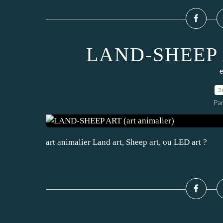
LAND-SHEEP AR
e
2
Pa
art animalier Land art, Sheep art, ou LED art ?