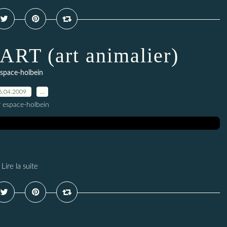
T (art animalier)
space-holbein
6.04.2009
…
r espace-holbein
Lire la suite