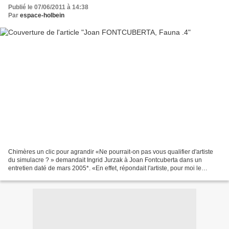
Publié le 07/06/2011 à 14:38
Par
espace-holbein
Chimères un clic pour agrandir «Ne pourrait-on pas vous qualifier d'artiste
du simulacre ? » demandait Ingrid Jurzak à Joan Fontcuberta dans un
entretien daté de mars 2005*. «En effet, répondait l'artiste, pour moi le
simulacre doit être orienté dans...