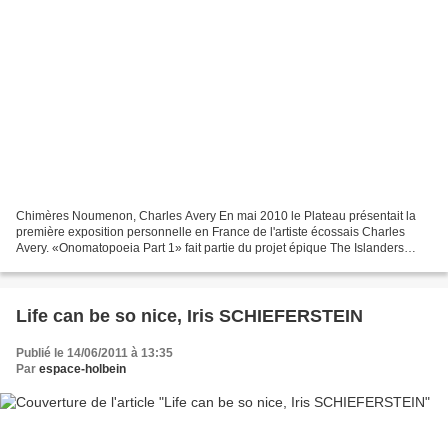
Chimères Noumenon, Charles Avery En mai 2010 le Plateau présentait la
première exposition personnelle en France de l'artiste écossais Charles
Avery. «Onomatopoeia Part 1» fait partie du projet épique The Islanders
auquel l'artiste se consacre depuis 2004....
Life can be so nice, Iris SCHIEFERSTEIN
Publié le 14/06/2011 à 13:35
Par
espace-holbein