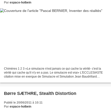
Par
espace-holbein
Chimères 1 2 3 «Le simulacre n'est jamais ce qui cache la vérité- c'est la
vérité qui cache qu'il n'y en a pas. Le simulacre est vrai» L'ECCLESIASTE
citation mise en exergue de Simulacre et Simulation Jean Baudrillard
Éditions Galilée, 1981* notes 4 5...
Børre SÆTHRE, Stealth Distortion
Publié le 20/06/2011 à 10:11
Par
espace-holbein