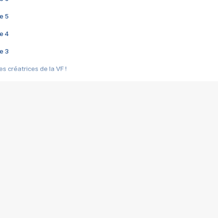
e 5
e 4
e 3
s créatrices de la VF !
e 2
e 1
e Mektoub My Love arrive enfin ! Rencontre avec Shaïn Boumedine et Sal
i : après Toni en famille
elle réalise le bouleversant Dites lui que je l'aime
ais ! Rencontre autour de Vie privée de Rebecca Zlotowski
 de Marguerite, Grave... Rencontre avec Ella Rumpf
 Les Rêveurs, un film intime sur la santé mentale