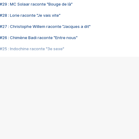
#29 : MC Solaar raconte "Bouge de là"
28 : Lorie raconte "Je vais vite"
#27 : Christophe Willem raconte "Jacques a dit"
#26 : Chimène Badi raconte "Entre nous"
#25 : Indochine raconte "3e sexe"
#24 : Zaho raconte "C'est chelou"
#23 : Patrick Bruel raconte "Au café des délices"
#22 : Kyo raconte "Le chemin"
#21 : Nolwenn Leroy raconte "Cassé"
#20 : Patrick Hernandez raconte "Born to be alive"
#19 : Lorie raconte "Près de moi"
#18 : Michael Jones raconte "A nos actes manqués" (avec Jean-Jacque
#17 : Khaled raconte "Aïcha"