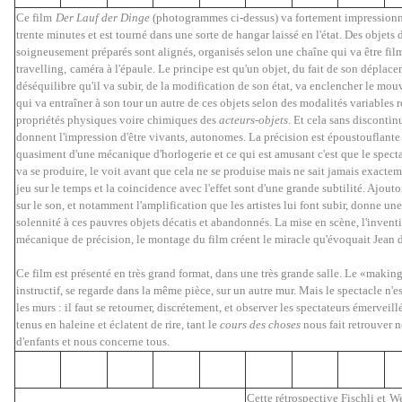
Ce film
Der Lauf der Dinge
(photogrammes ci-dessus) va fortement impressionne
trente minutes et est tourné dans une sorte de hangar laissé en l'état. Des objets 
soigneusement préparés sont alignés, organisés selon une chaîne qui va être fil
travelling,
caméra à l'épaule. Le principe est qu'un objet, du fait de son déplac
déséquilibre qu'il va subir, de la modification de son état, va enclencher le mo
qui va entraîner à son tour un autre de ces objets selon des modalités variables 
propriétés physiques voire chimiques des
acteurs-objets
. Et cela sans discontin
donnent l'impression d'être vivants, autonomes. La précision est époustouflante ; 
quasiment d'une mécanique d'horlogerie et ce qui est amusant c'est que le specta
va se produire, le voit avant que cela ne se produise mais ne sait jamais exacte
jeu sur le temps et la coincidence avec l'effet sont d'une grande subtilité. Ajouto
sur le son, et notamment l'amplification que les artistes lui font subir, donne un
solennité à ces pauvres objets décatis et abandonnés. La mise en scène, l'inventi
mécanique de précision, le montage du film créent le miracle qu'évoquait Jean 
Ce film est présenté en très grand format, dans une très grande salle. Le «making-
instructif, se regarde dans la même pièce, sur un autre mur. Mais le spectacle n'e
les murs : il faut se retourner, discrétement, et observer les spectateurs émerveill
tenus en haleine et éclatent de rire, tant le
cours des choses
nous fait retrouver 
d'enfants et nous concerne tous.
Cette rétrospective Fischli et W