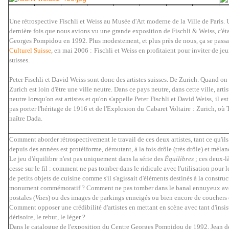
Une rétrospective Fischli et Weiss au Musée d'Art moderne de la Ville de Paris.
dernière fois que nous avions vu une grande exposition de Fischli & Weiss, c'ét
Georges Pompidou en 1992. Plus modestement, et plus près de nous, ça se passa
Culturel Suisse
, en mai 2006 :
Fischli et Weiss en profitaient pour inviter de jeu
suisses
.
Peter Fischli et David Weiss sont donc des artistes suisses. De Zurich. Quand on e
Zurich est loin d'être une ville neutre. Dans ce pays neutre, dans cette ville, ar
neutre lorsqu'on est artistes et qu'on s'appelle Peter
Fischli et David Weiss,
il es
pas porter l'héritage de 1916 et de l'Explosion du
Cabaret Voltaire
: Zurich, où T
naître Dada.
Comment aborder rétrospectivement le travail de ces deux artistes, tant ce qu'il
depuis des années est protéiforme, déroutant, à la fois drôle (très drôle) et méla
Le jeu d'équilibre n'est pas uniquement dans la série des
Équilibres
; ces deux-l
cesse sur le fil : comment ne pas tomber dans le ridicule avec l'utilisation pour l
de petits objets de cuisine comme s'il s'agissait d'éléments destinés à la constru
monument commémoratif ? Comment ne pas tomber dans le banal ennuyeux ave
postales (
Vues
) ou des images de parkings enneigés ou bien encore de couchers d
Comment opposer une crédibilité d'artistes en mettant en scène avec tant d'insis
dérisoire, le rebut, le léger ?
Dans le catalogue de l'exposition du Centre Georges Pompidou de 1992, Jean de