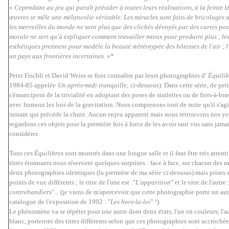
«
Cependant au jeu qui paraît présider à toutes leurs réalisations, à la feinte l
œuvres se mêle une mélancolie véritable. Les miracles sont faits de bricolages 
les merveilles du monde ne sont plus que des clichés dévoyés par des cartes post
morale ne sert qu'à expliquer comment travailler mieux pour produire plus ; le
esthétiques prennent pour modèle la beauté stéréotypée des hôtesses de l'air ; l'
un pays aux frontières incertaines.
»*
Peter Fischli et David Weiss se font connaître par leurs photographies d'
Équilib
1984-85 appelée
Un après-midi tranquille
,
ci-dessous). Dans cette série, de peti
s'émancipent de la trivialité en adoptant des poses de starlettes ou de fiers-à-bra
avec humour les lois de la gravitation. Nous comprenons tout de suite qu'il s'agit
instant qui précéde la chute. Aucun enjeu apparent mais nous retrouvons nos ye
regardons ces objets pour la première fois à force de les avoir tant vus sans jamai
considérer.
Tous ces
Équilibres
sont montrés dans une longue salle et il faut être très attenti
titres étonnants nous réservent quelques surprises : face à face, sur chacun des m
deux photographies identiques (la première de ma série ci-dessous) mais prises
points de vue différents ; le titre de l'une est :"
L'apparition
" et le titre de l'autre 
contrebandiers
"... (je viens de m'apercevoir que cette photographie porte un autr
catalogue de l'exposition de 1992 : "
Les hors-la-loi
" !).
Le phénomène va se répéter pour une autre dont deux états, l'un en couleurs, l'au
blanc, porteront des titres différents selon que ces photographies sont accrochée