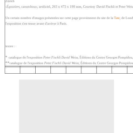
Zürich
-
Égoutiers
, caoutchouc, artificiel, 265 x 475 x 190 mm, Courtesy
David Fischli et Peter Weis
Un certain nombre d'images présentées sur cette page proviennent du site de la
Tate
, de Lond
l'exposition s'est tenue avant d'arriver à Paris.
textes :
*
catalogue de l'exposition
Peter Fischli David Weiss
, Éditions du Centre Georges Pompidou
*
*
catalogue de l'exposition
Peter Fischli David Weiss
, Éditions du Centre Georges Pompidou