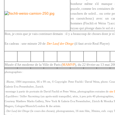
bonheur même s'il manque 
puzzle, comme les centaines de 
couchers de soleil... ou cette pe
en caoutchouc) avec un ca
hommes (Fischli et Weiss ?) a
tuyau qui plonge dans le sol et d
Bon, je crois que je vais continuer demain : il y a beaucoup de choses dont je n'a
En cadeau : une minute 20 de
Der Lauf der Dinge
(il faut avoir Real Player)
Musée d'Art moderne de la Ville de Paris (
MAMVP
),
du 22 février au 13 mai 20
photographies :
-
Blume
, 1984 impression, 66 x 99 cm, © Copyright: Peter Fischli / David Weiss, photo: Courte
Galerie Eva Presenhuber, Zurich.
-montage à partir de portraits de David Fischli et Peter Weiss, photographies extraites de
site
-
Equilibres / Stiller Nacmittag
(un après-midi tranquille), série, à peu près 40 photographie
Courtesy Matthew Marks Gallery, New York & Galerie Eva Presenhuber, Zürich & Monika 
Magers, Cologne/Munich/London & the artists.
-
Der Lauf der Dinge
(le cours des choses), photogrammes, 16 mm film, 30mins, exh. copy 