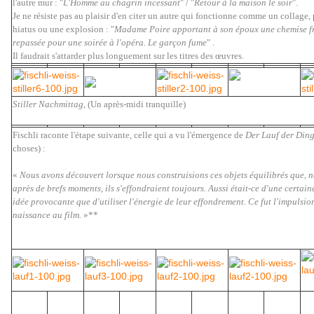
l'autre mur : "
L'Homme au chagrin incessant
" / "
Retour à la maison le soir
".
Je ne résiste pas au plaisir d'en citer un autre qui fonctionne comme un collage,
hiatus ou une explosion : "
Madame Poire apportant à son époux une chemise f
repassée pour une soirée à l'opéra. Le garçon fume
" .
Il faudrait s'attarder plus longuement sur les titres des œuvres.
Stiller Nachmittag
, (Un après-midi tranquille)
Fischli raconte l'étape suivante, celle qui a vu l'émergence de
Der Lauf der Din
choses) :
«
Nous avons découvert lorsque nous construisions ces objets équilibrés que, n
après de brefs moments, ils s'effondraient toujours. Aussi était-ce d'une certai
idée provocante que d'utiliser l'énergie de leur effondrement. Ce fut l'impulsi
naissance au film.
»**