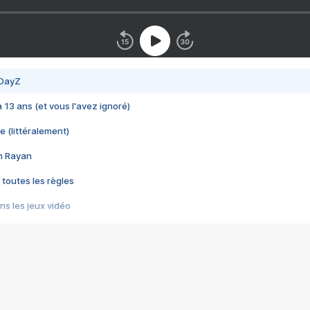
 DayZ
 a 13 ans (et vous l'avez ignoré)
e (littéralement)
im Rayan
 toutes les règles
s les jeux vidéo
us choquant de Rockstar ? - Le scandale BULLY
e plus moche de Steam
du RÊVE tourne au CAUCHEMAR
pendant 8 heures