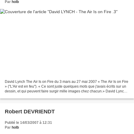
Par
holb
David Lynch The Air Is on Fire du 3 mars au 27 mai 2007 « The Air Is on Fire
» ("L'Air est en feu"). « Ce sont juste quelques mots que j'avais écrits sur un
dessin, et qui peuvent faire surgir mille images chez chacun.» David Lynch
David Lynch n'est pas...
Robert DEVRIENDT
Publié le 14/03/2007 à 12:31
Par
holb