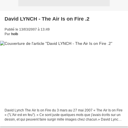
David LYNCH - The Air Is on Fire .2
Publié le 13/03/2007 à 13:49
Par
holb
David Lynch The Air Is on Fire du 3 mars au 27 mai 2007 « The Air Is on Fire
» ("L'Air est en feu"). « Ce sont juste quelques mots que j'avais écrits sur un
dessin, et qui peuvent faire surgir mille images chez chacun.» David Lynch
Magnifique exposition...