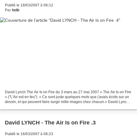
Publié le 18/03/2007 à 08:12
Par
holb
David Lynch The Air Is on Fire du 3 mars au 27 mai 2007 « The Air Is on Fire
» ("L'Air est en feu"). « Ce sont juste quelques mots que j'avais écrits sur un
dessin, et qui peuvent faire surgir mille images chez chacun.» David Lynch
Le feu est dans cette...
David LYNCH - The Air Is on Fire .3
Publié le 16/03/2007 à 08:23