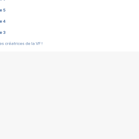
e 5
e 4
e 3
s créatrices de la VF !
e 2
e 1
e Mektoub My Love arrive enfin ! Rencontre avec Shaïn Boumedine et Sal
i : après Toni en famille
elle réalise le bouleversant Dites lui que je l'aime
ais ! Rencontre autour de Vie privée de Rebecca Zlotowski
 de Marguerite, Grave... Rencontre avec Ella Rumpf
 Les Rêveurs, un film intime sur la santé mentale