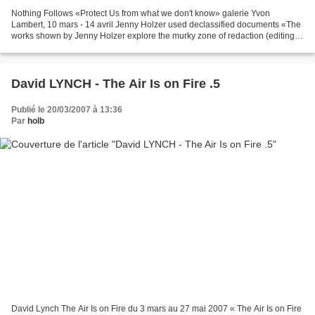
Nothing Follows «Protect Us from what we don't know» galerie Yvon
Lambert, 10 mars - 14 avril Jenny Holzer used declassified documents «The
works shown by Jenny Holzer explore the murky zone of redaction (editing)
in the post 9/11 era when assurances...
David LYNCH - The Air Is on Fire .5
Publié le 20/03/2007 à 13:36
Par
holb
David Lynch The Air Is on Fire du 3 mars au 27 mai 2007 « The Air Is on Fire