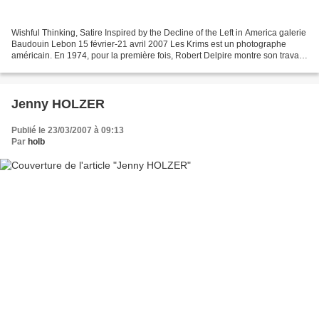
Wishful Thinking, Satire Inspired by the Decline of the Left in America galerie
Baudouin Lebon 15 février-21 avril 2007 Les Krims est un photographe
américain. En 1974, pour la première fois, Robert Delpire montre son travail
en France . La renommée du...
Jenny HOLZER
Publié le 23/03/2007 à 09:13
Par
holb