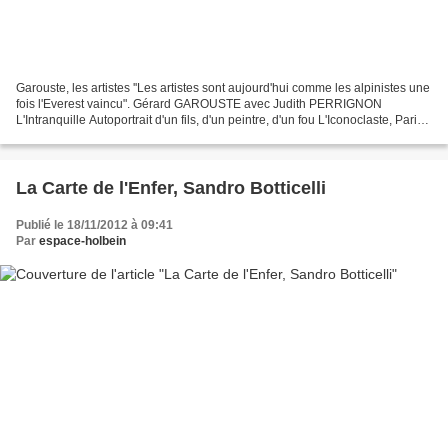
Garouste, les artistes ''Les artistes sont aujourd'hui comme les alpinistes une
fois l'Everest vaincu". Gérard GAROUSTE avec Judith PERRIGNON
L'Intranquille Autoportrait d'un fils, d'un peintre, d'un fou L'Iconoclaste, Paris,
2009, p 123 peinture de Gérard...
La Carte de l'Enfer, Sandro Botticelli
Publié le 18/11/2012 à 09:41
Par
espace-holbein