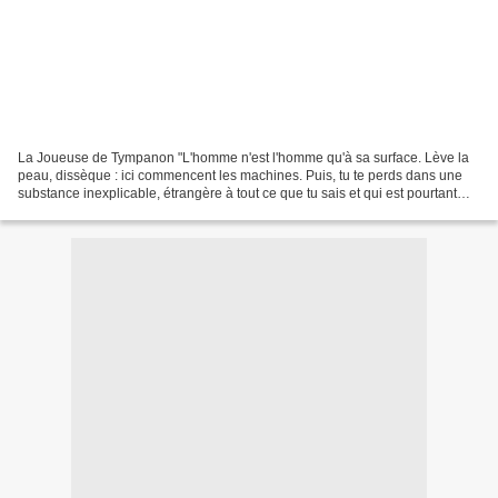
La Joueuse de Tympanon "L'homme n'est l'homme qu'à sa surface. Lève la
peau, dissèque : ici commencent les machines. Puis, tu te perds dans une
substance inexplicable, étrangère à tout ce que tu sais et qui est pourtant
l'essentielle". Paul Valéry Cahier...