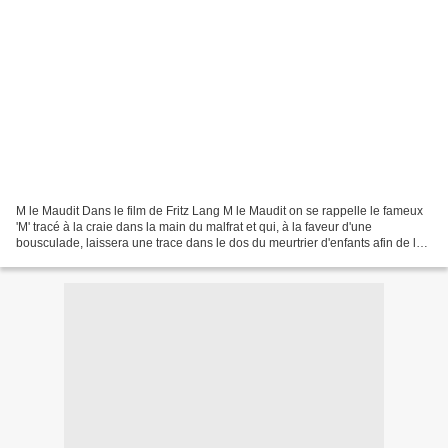
M le Maudit Dans le film de Fritz Lang M le Maudit on se rappelle le fameux
'M' tracé à la craie dans la main du malfrat et qui, à la faveur d'une
bousculade, laissera une trace dans le dos du meurtrier d'enfants afin de le
désigner à la vindicte et de...