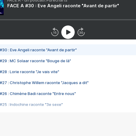
FACE A - un podcast Purecharts
FACE A #30 : Eve Angeli raconte "Avant de partir"
#30 : Eve Angeli raconte "Avant de partir"
#29 : MC Solaar raconte "Bouge de là"
28 : Lorie raconte "Je vais vite"
#27 : Christophe Willem raconte "Jacques a dit"
#26 : Chimène Badi raconte "Entre nous"
#25 : Indochine raconte "3e sexe"
#24 : Zaho raconte "C'est chelou"
#23 : Patrick Bruel raconte "Au café des délices"