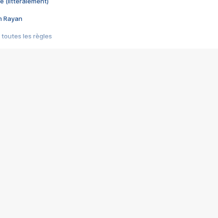
e (littéralement)
im Rayan
 toutes les règles
s les jeux vidéo
us choquant de Rockstar ? - Le scandale BULLY
e plus moche de Steam
du RÊVE tourne au CAUCHEMAR
pendant 8 heures
it… à tort
umiliés par un jeu vidéo
ire - Final Fantasy 8
ti un empire - Age of Empires
story DOFUS