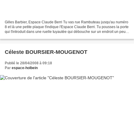
Gilles Barbier, Espace Claude Berri Tu vas rue Rambuteau jusqu'au numéro
8 et là une petite plaque t'indique l'Espace Claude Berri. Tu pousses la porte
qui t'introduit dans une ruelle tuyautée qui débouche sur un endroit un peu
confidentiel, une sorte...
Céleste BOURSIER-MOUGENOT
Publié le 28/04/2008 à 09:18
Par
espace-holbein