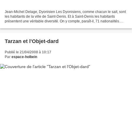
Jean-Michel Delage, Dyonisien Les Dyonisiens, comme chacun le sait, sont
les habitants de la ville de Saint-Denis. Et à Saint-Denis les habitants
présentent une véritable diversité. On y compte, paraît-il, 71 nationalités.
Cette mosaïque, pour quelqu'un...
Tarzan et l'Objet-dard
Publié le 21/04/2008 à 10:17
Par
espace-holbein