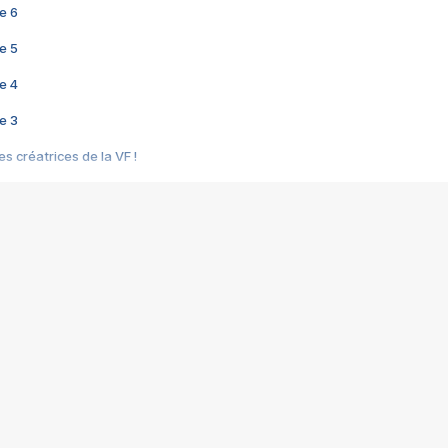
e 6
e 5
e 4
e 3
s créatrices de la VF !
e 2
e 1
e Mektoub My Love arrive enfin ! Rencontre avec Shaïn Boumedine et Sal
i : après Toni en famille
elle réalise le bouleversant Dites lui que je l'aime
ais ! Rencontre autour de Vie privée de Rebecca Zlotowski
 de Marguerite, Grave... Rencontre avec Ella Rumpf
 Les Rêveurs, un film intime sur la santé mentale