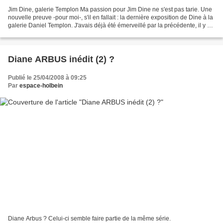
Jim Dine, galerie Templon Ma passion pour Jim Dine ne s'est pas tarie. Une
nouvelle preuve -pour moi-, s'il en fallait : la dernière exposition de Dine à la
galerie Daniel Templon. J'avais déjà été émerveillé par la précédente, il y a
quelques années....
Diane ARBUS inédit (2) ?
Publié le 25/04/2008 à 09:25
Par
espace-holbein
Diane Arbus ? Celui-ci semble faire partie de la même série.