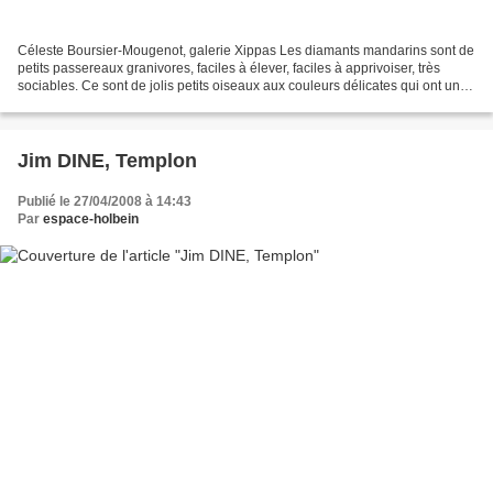
Céleste Boursier-Mougenot, galerie Xippas Les diamants mandarins sont de
petits passereaux granivores, faciles à élever, faciles à apprivoiser, très
sociables. Ce sont de jolis petits oiseaux aux couleurs délicates qui ont une
tendance à se reproduire...
Jim DINE, Templon
Publié le 27/04/2008 à 14:43
Par
espace-holbein