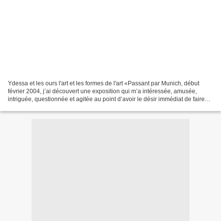
Ydessa et les ours l'art et les formes de l'art «Passant par Munich, début
février 2004, j’ai découvert une exposition qui m’a intéressée, amusée,
intriguée, questionnée et agitée au point d’avoir le désir immédiat de faire
partager ces impressions diverses...