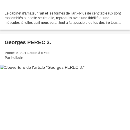
Le cabinet d'amateur l'art et les formes de l'art «Plus de cent tableaux sont
rassemblés sur cette seule toile, reproduits avec une fidélité et une
méticulosité telles qu'il nous serait tout à fait possible de les décrire tous
avec précision.»* Je terminais,...
Georges PEREC 3.
Publié le 29/12/2006 à 07:00
Par
holbein