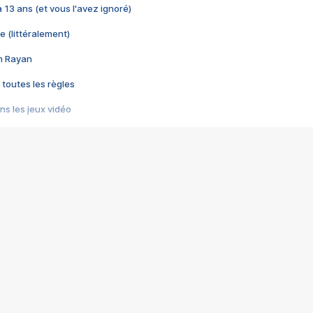
 a 13 ans (et vous l'avez ignoré)
e (littéralement)
im Rayan
 toutes les règles
s les jeux vidéo
us choquant de Rockstar ? - Le scandale BULLY
e plus moche de Steam
du RÊVE tourne au CAUCHEMAR
pendant 8 heures
it… à tort
umiliés par un jeu vidéo
ire - Final Fantasy 8
ti un empire - Age of Empires