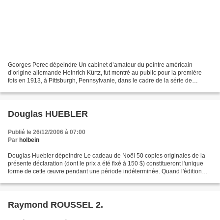
Georges Perec dépeindre Un cabinet d’amateur du peintre américain
d’origine allemande Heinrich Kürtz, fut montré au public pour la première
fois en 1913, à Pittsburgh, Pennsylvanie, dans le cadre de la série de
manifestations culturelles organisée par...
Douglas HUEBLER
Publié le 26/12/2006 à 07:00
Par
holbein
Douglas Huebler dépeindre Le cadeau de Noël 50 copies originales de la
présente déclaration (dont le prix a été fixé à 150 $) constitueront l'unique
forme de cette œuvre pendant une période indéterminée. Quand l'édition
sera entièrement vendue, à 50 différents...
Raymond ROUSSEL 2.