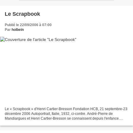
Le Scrapbook
Publié le 22/09/2006 à 07:00
Par
holbein
Le « Scrapbook » d'Henri Cartier-Bresson Fondation HCB, 21 septembre-23
décembre 2006 Autoportrait, Italie, 1932, ci-contre. André-Pierre de
Mandiargues et Henri Cartier-Bresson se connaissent depuis l'enfance.
André-Pierre de Mandiargues vit avec une...