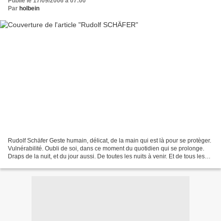
Publié le 17/09/2006 à 07:00
Par
holbein
Rudolf Schäfer Geste humain, délicat, de la main qui est là pour se protèger.
Vulnérabilité. Oubli de soi, dans ce moment du quotidien qui se prolonge.
Draps de la nuit, et du jour aussi. De toutes les nuits à venir. Et de tous les
jours, aussi. Expression...