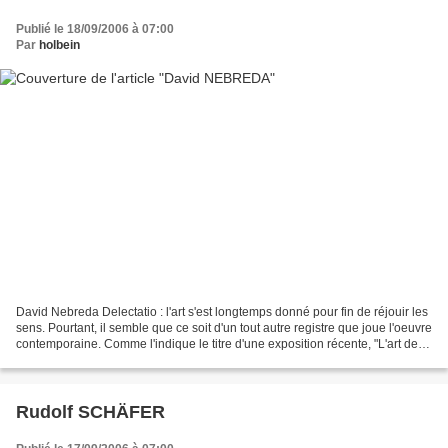
Publié le 18/09/2006 à 07:00
Par
holbein
David Nebreda Delectatio : l'art s'est longtemps donné pour fin de réjouir les
sens. Pourtant, il semble que ce soit d'un tout autre registre que joue l'oeuvre
contemporaine. Comme l'indique le titre d'une exposition récente, "L'art de la
répulsion",...
Rudolf SCHÄFER