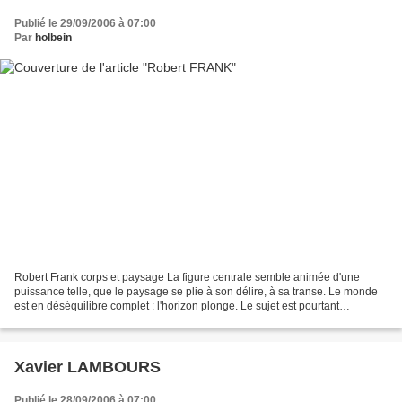
Publié le 29/09/2006 à 07:00
Par
holbein
Robert Frank corps et paysage La figure centrale semble animée d'une
puissance telle, que le paysage se plie à son délire, à sa transe. Le monde
est en déséquilibre complet : l'horizon plonge. Le sujet est pourtant
parfaitement centré, perpendiculaire...
Xavier LAMBOURS
Publié le 28/09/2006 à 07:00