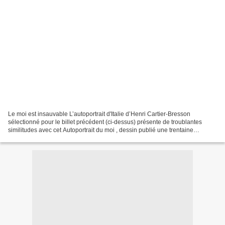
Le moi est insauvable L’autoportrait d'Italie d’Henri Cartier-Bresson
sélectionné pour le billet précédent (ci-dessus) présente de troublantes
similitudes avec cet Autoportrait du moi , dessin publié une trentaine
d’années auparavant dans l’ Essai d’analyse...