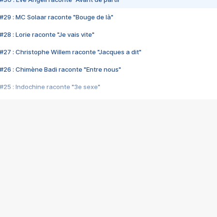
#29 : MC Solaar raconte "Bouge de là"
28 : Lorie raconte "Je vais vite"
#27 : Christophe Willem raconte "Jacques a dit"
#26 : Chimène Badi raconte "Entre nous"
#25 : Indochine raconte "3e sexe"
#24 : Zaho raconte "C'est chelou"
#23 : Patrick Bruel raconte "Au café des délices"
#22 : Kyo raconte "Le chemin"
#21 : Nolwenn Leroy raconte "Cassé"
#20 : Patrick Hernandez raconte "Born to be alive"
#19 : Lorie raconte "Près de moi"
#18 : Michael Jones raconte "A nos actes manqués" (avec Jean-Jacque