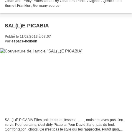
Clean and Pretty Professional Dry Cleaners: Pont d'Avignon Agence :Leo
Burnett Frankfurt, Germany source
SAL(L)E PICABIA
Publié le 11/02/2013 à 07:07
Par
espace-holbein
SAL(L)E PICABIA Elles ont de belles fesses!.........., mais ne saves pas s'en
servir. Pour certains, c'est dirty Picabia. Pour David Salle, pas du tout.
Confrontation, chocs. Ce n'est pas le style qui les rapproche. Plutôt quoi,