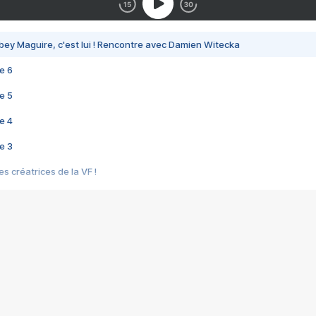
bey Maguire, c'est lui ! Rencontre avec Damien Witecka
e 6
e 5
e 4
e 3
s créatrices de la VF !
e 2
e 1
e Mektoub My Love arrive enfin ! Rencontre avec Shaïn Boumedine et Sal
i : après Toni en famille
elle réalise le bouleversant Dites lui que je l'aime