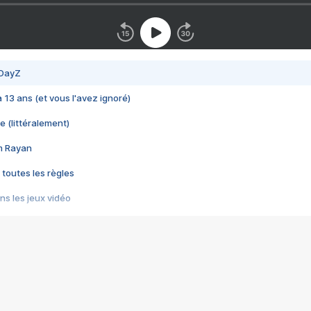
 DayZ
 a 13 ans (et vous l'avez ignoré)
e (littéralement)
im Rayan
 toutes les règles
s les jeux vidéo
us choquant de Rockstar ? - Le scandale BULLY
e plus moche de Steam
du RÊVE tourne au CAUCHEMAR
pendant 8 heures