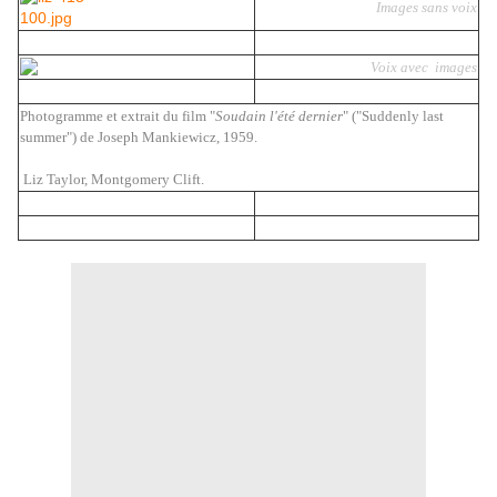
Images sans voix
Voix avec images
Photogramme et extrait du film "
Soudain l'été dernier
" ("Suddenly last
summer") de Joseph Mankiewicz, 1959.
Liz Taylor, Montgomery Clift.