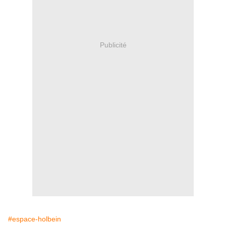
Publicité
#espace-holbein