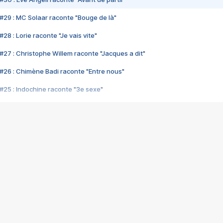
#29 : MC Solaar raconte "Bouge de là"
28 : Lorie raconte "Je vais vite"
#27 : Christophe Willem raconte "Jacques a dit"
#26 : Chimène Badi raconte "Entre nous"
#25 : Indochine raconte "3e sexe"
#24 : Zaho raconte "C'est chelou"
#23 : Patrick Bruel raconte "Au café des délices"
#22 : Kyo raconte "Le chemin"
#21 : Nolwenn Leroy raconte "Cassé"
#20 : Patrick Hernandez raconte "Born to be alive"
#19 : Lorie raconte "Près de moi"
#18 : Michael Jones raconte "A nos actes manqués" (avec Jean-Jacque