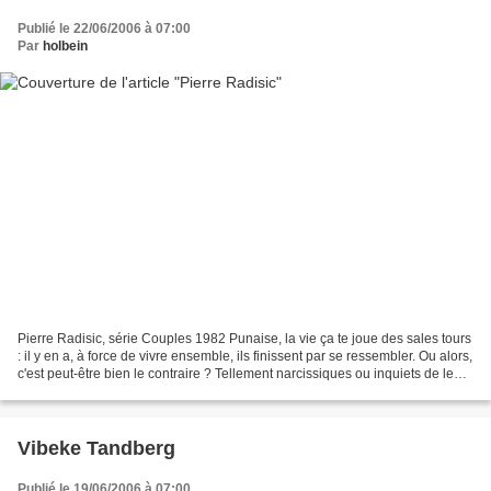
Publié le 22/06/2006 à 07:00
Par
holbein
Pierre Radisic, série Couples 1982 Punaise, la vie ça te joue des sales tours
: il y en a, à force de vivre ensemble, ils finissent par se ressembler. Ou alors,
c'est peut-être bien le contraire ? Tellement narcissiques ou inquiets de leur
personne qu'ils...
Vibeke Tandberg
Publié le 19/06/2006 à 07:00