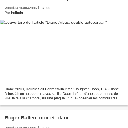
Publié le 16/06/2006 à 07:00
Par
holbein
Diane Arbus, Double Self-Portrait With Infant Daughter, Doon, 1945 Diane
Arbus fait un autoportrait avec sa fille Doon. Il s'agit d'une double prise de
vue, faite à la chambre, sur une plaque unique (observer les contours du
tirage). Ce n'est pas une...
Roger Ballen, noir et blanc