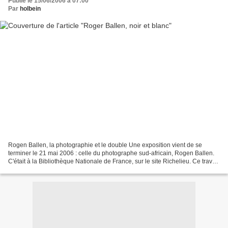
Publié le 15/06/2006 à 07:00
Par
holbein
Rogen Ballen, la photographie et le double Une exposition vient de se
terminer le 21 mai 2006 : celle du photographe sud-africain, Rogen Ballen.
C'était à la Bibliothèque Nationale de France, sur le site Richelieu. Ce travail
est fascinant pour toutes...