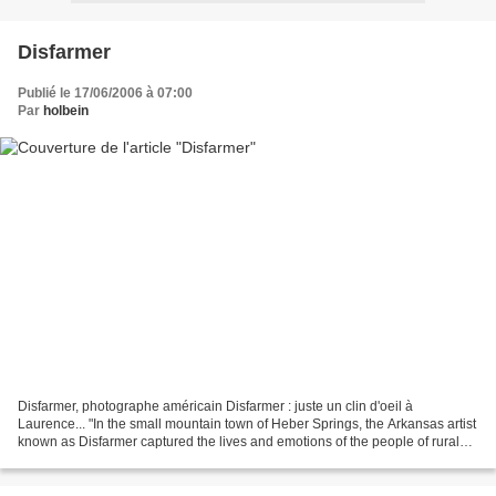
Disfarmer
Publié le 17/06/2006 à 07:00
Par
holbein
Disfarmer, photographe américain Disfarmer : juste un clin d'oeil à
Laurence... "In the small mountain town of Heber Springs, the Arkansas artist
known as Disfarmer captured the lives and emotions of the people of rural
America between 1939-1945. Critics...