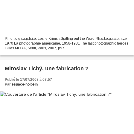
P.h.o.t.o.g.r.a.p.h.i.e. Leslie Krims «Spitting out the Word P.h.o.t.o.g.r.a.p.h.y.»
1970 La photographie américaine, 1958-1981 The last photographic heroes
Gilles MORA, Seuil, Paris, 2007, p97
Miroslav Tichý, une fabrication ?
Publié le 17/07/2008 à 07:57
Par
espace-holbein