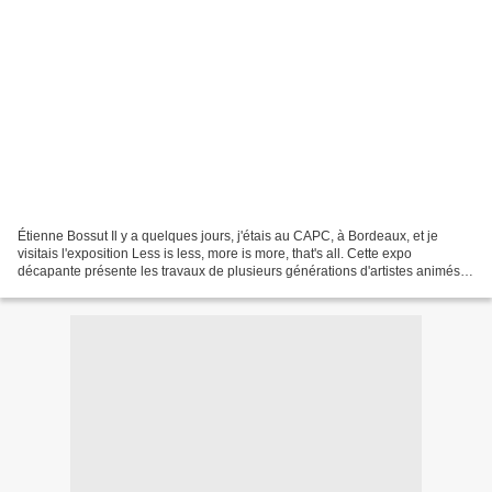
Étienne Bossut Il y a quelques jours, j'étais au CAPC, à Bordeaux, et je
visitais l'exposition Less is less, more is more, that's all. Cette expo
décapante présente les travaux de plusieurs générations d'artistes animés
d'un certain état d'esprit faisant...