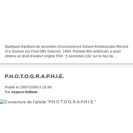
Quelques fractions de secondes d'inconscience Edison Kinetoscopic Record
of a Sneeze (ou Fred Ott's Sneeze). 1894. Premier film américain a avoir
obtenu un droit d'auteur origine Film : 5 secondes (clic sur le nez du
monsieur) origine Remake du film,...
P.H.O.T.O.G.R.A.P.H.I.E.
Publié le 19/07/2008 à 18:48
Par
espace-holbein