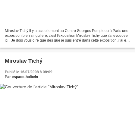
Miroslav Tichý Il y a actuellement au Centre Georges Pompidou à Paris une
exposition bien singulière, c'est l'exposition Miroslav Tichý que j'ai évoquée
ici . Je dois vous dire que dès que je suis entré dans cette exposition, j’ai eu
une sensation assez...
Miroslav Tichý
Publié le 16/07/2008 à 08:09
Par
espace-holbein