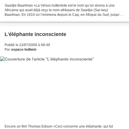
Saartjie Baartman «La Vénus hottentote est le nom qu’on donna à une
Africaine qui avait déjà reçu le nom afrikaans de Saartjie (Sar-key)
Baartman. En 1810 on l’emmena depuis le Cap, en Afrique du Sud, jusqu’à
Londres, où elle fut exhibée comme une curiosité....
L'éléphante inconsciente
Publié le 22/07/2008 à 08:49
Par
espace-holbein
Encore un film Thomas Edison «Ceci concerne une éléphante, qui fut