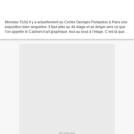
Miroslav Tichý Il y a actuellement au Centre Georges Pompidou à Paris une
exposition bien singulière. Il faut aller au 4è étage et se diriger vers ce que
l’on appelle le Cabinet d’art graphique, tout au bout à l’étage. C’est là que
sont exposées les photographies...
Publicité