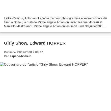
Lettre d'amour, Antonioni La lettre d'amour photogramme et extrait sonore du
film La Notte (La nuit) de Michelangelo Antonioni avec Jeanne Moreau et
Marcello Mastroianni. Michelangelo Antonioni est mort lundi 30 juillet 2007,
il y a un an, aujourd'hui....
Girly Show, Edward HOPPER
Publié le 29/07/2008 à 09:47
Par
espace-holbein