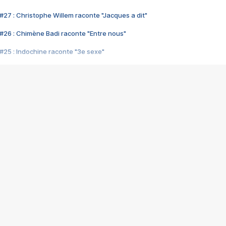
#27 : Christophe Willem raconte "Jacques a dit"
#26 : Chimène Badi raconte "Entre nous"
#25 : Indochine raconte "3e sexe"
#24 : Zaho raconte "C'est chelou"
#23 : Patrick Bruel raconte "Au café des délices"
#22 : Kyo raconte "Le chemin"
#21 : Nolwenn Leroy raconte "Cassé"
#20 : Patrick Hernandez raconte "Born to be alive"
#19 : Lorie raconte "Près de moi"
#18 : Michael Jones raconte "A nos actes manqués" (avec Jean-Jacque
#17 : Khaled raconte "Aïcha"
#16 : Corneille raconte "Parce qu'on vient de loin"