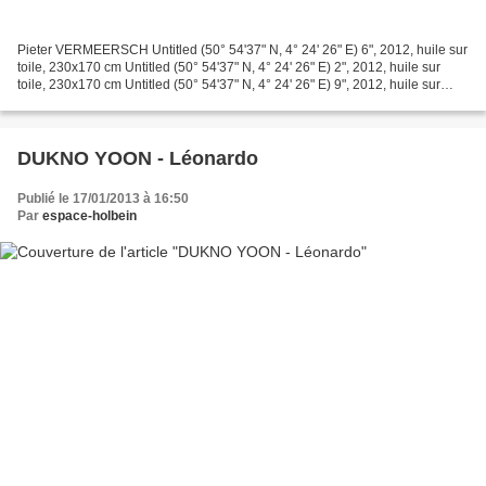
Pieter VERMEERSCH Untitled (50° 54'37" N, 4° 24' 26" E) 6", 2012, huile sur
toile, 230x170 cm Untitled (50° 54'37" N, 4° 24' 26" E) 2", 2012, huile sur
toile, 230x170 cm Untitled (50° 54'37" N, 4° 24' 26" E) 9", 2012, huile sur
toile, 230x170 cm 'Wall...
DUKNO YOON - Léonardo
Publié le 17/01/2013 à 16:50
Par
espace-holbein