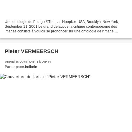
Une ontologie de l'image ©Thomas Hoepker, USA, Brooklyn, New York,
September 11, 2001 Le grand défaut de la critique contemporaine des
images consiste à vouloir se prononcer sur une ontologie de l'image.
J'oserais dire que, par définition -parce que l'image...
Pieter VERMEERSCH
Publié le 27/01/2013 à 20:31
Par
espace-holbein