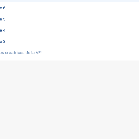
e 6
e 5
e 4
e 3
s créatrices de la VF !
e 2
e 1
e Mektoub My Love arrive enfin ! Rencontre avec Shaïn Boumedine et Sal
i : après Toni en famille
elle réalise le bouleversant Dites lui que je l'aime
ais ! Rencontre autour de Vie privée de Rebecca Zlotowski
 de Marguerite, Grave... Rencontre avec Ella Rumpf