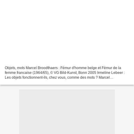
Objets, mots Marcel Broodthaers : Fémur d'homme belge et Fémur de la
femme francaise (1964/65), © VG Bild-Kunst, Bonn 2005 Irmeline Lebeer :
Les objets fonctionnent-ils, chez vous, comme des mots ? Marcel
Broodthaers : J'utilise l'objet comme un mot zéro....