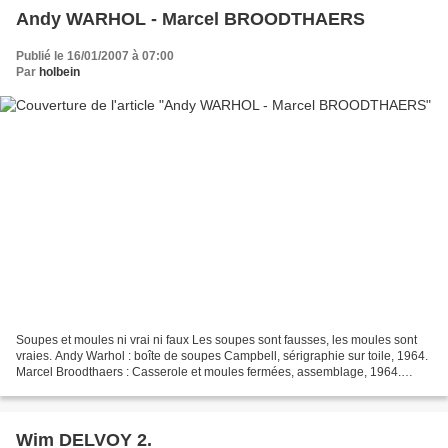
Andy WARHOL - Marcel BROODTHAERS
Publié le 16/01/2007 à 07:00
Par
holbein
Soupes et moules ni vrai ni faux Les soupes sont fausses, les moules sont
vraies. Andy Warhol : boîte de soupes Campbell, sérigraphie sur toile, 1964.
Marcel Broodthaers : Casserole et moules fermées, assemblage, 1964.
L'ironie possède une dimension d'autocritique,...
Wim DELVOY 2.