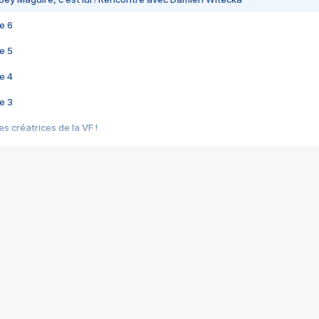
e 6
e 5
e 4
e 3
s créatrices de la VF !
e 2
e 1
e Mektoub My Love arrive enfin ! Rencontre avec Shaïn Boumedine et Sal
i : après Toni en famille
elle réalise le bouleversant Dites lui que je l'aime
ais ! Rencontre autour de Vie privée de Rebecca Zlotowski
 de Marguerite, Grave... Rencontre avec Ella Rumpf