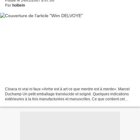
Publié le 14/01/2007 à 07:00
Par
holbein
Cloaca ni vrai ni faux «Arrhe est à art ce que merdre est à merde». Marcel
Duchamp Un petit emballage translucide et soigné. Quelques indications
extérieures à la fois manufacturées et manuscrites. Ce que contient cet
emballage est manifeste. Nous savons...