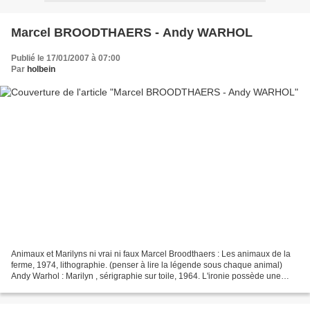
Marcel BROODTHAERS - Andy WARHOL
Publié le 17/01/2007 à 07:00
Par
holbein
Animaux et Marilyns ni vrai ni faux Marcel Broodthaers : Les animaux de la
ferme, 1974, lithographie. (penser à lire la légende sous chaque animal)
Andy Warhol : Marilyn , sérigraphie sur toile, 1964. L'ironie possède une
dimension d'autocritique, bien...