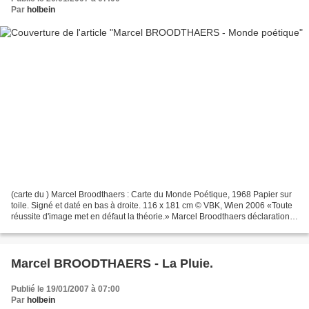
Par
holbein
(carte du ) Marcel Broodthaers : Carte du Monde Poétique, 1968 Papier sur
toile. Signé et daté en bas à droite. 116 x 181 cm © VBK, Wien 2006 «Toute
réussite d'image met en défaut la théorie.» Marcel Broodthaers déclaration
que l'on retrouve en exergue...
Marcel BROODTHAERS - La Pluie.
Publié le 19/01/2007 à 07:00
Par
holbein