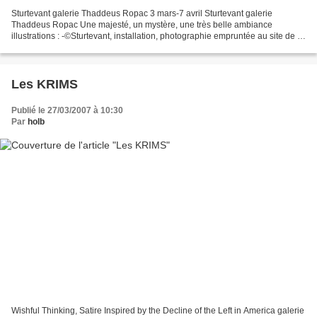
Sturtevant galerie Thaddeus Ropac 3 mars-7 avril Sturtevant galerie
Thaddeus Ropac Une majesté, un mystère, une très belle ambiance
illustrations : -©Sturtevant, installation, photographie empruntée au site de la
galerie Thaddeus Ropac -photographie de...
Les KRIMS
Publié le 27/03/2007 à 10:30
Par
holb
Wishful Thinking, Satire Inspired by the Decline of the Left in America galerie