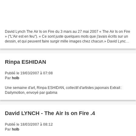
David Lynch The Air Is on Fire du 3 mars au 27 mai 2007 « The Air Is on Fire
» ("L'Air est en feu"). « Ce sont juste quelques mots que j'avais écrits sur un
dessin, et qui peuvent faire surgir mille images chez chacun.» David Lynch
David Lynch expose...
Rinpa ESHIDAN
Publié le 19/03/2007 à 07:08
Par
holb
Une semaine d'art, Rinpa ESHIDAN, collectif d'artistes japonais Extrait :
Dailymotion, envoyé par gabma
David LYNCH - The Air Is on Fire .4
Publié le 18/03/2007 à 08:12
Par
holb