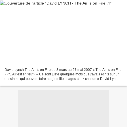
David Lynch The Air Is on Fire du 3 mars au 27 mai 2007 « The Air Is on Fire
» ("L'Air est en feu"). « Ce sont juste quelques mots que j'avais écrits sur un
dessin, et qui peuvent faire surgir mille images chez chacun.» David Lynch
Le feu est dans cette...