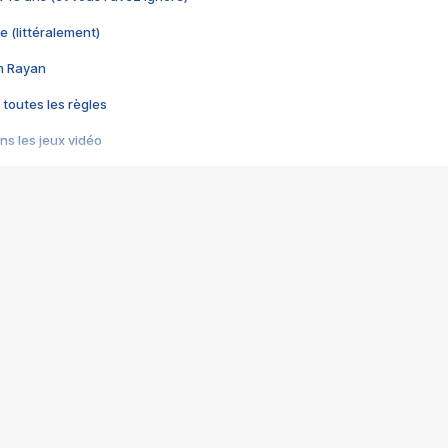
e (littéralement)
im Rayan
 toutes les règles
s les jeux vidéo
us choquant de Rockstar ? - Le scandale BULLY
e plus moche de Steam
du RÊVE tourne au CAUCHEMAR
pendant 8 heures
it… à tort
umiliés par un jeu vidéo
ire - Final Fantasy 8
ti un empire - Age of Empires