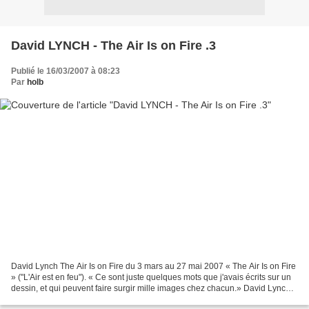
David LYNCH - The Air Is on Fire .3
Publié le 16/03/2007 à 08:23
Par
holb
David Lynch The Air Is on Fire du 3 mars au 27 mai 2007 « The Air Is on Fire
» ("L'Air est en feu"). « Ce sont juste quelques mots que j'avais écrits sur un
dessin, et qui peuvent faire surgir mille images chez chacun.» David Lynch
David Lynch n'est pas...