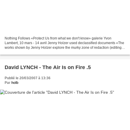
Nothing Follows «Protect Us from what we don't know» galerie Yvon
Lambert, 10 mars - 14 avril Jenny Holzer used declassified documents «The
works shown by Jenny Holzer explore the murky zone of redaction (editing)
in the post 9/11 era when assurances...
David LYNCH - The Air Is on Fire .5
Publié le 20/03/2007 à 13:36
Par
holb