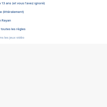
 a 13 ans (et vous l'avez ignoré)
e (littéralement)
im Rayan
 toutes les règles
s les jeux vidéo
us choquant de Rockstar ? - Le scandale BULLY
e plus moche de Steam
du RÊVE tourne au CAUCHEMAR
pendant 8 heures
it… à tort
umiliés par un jeu vidéo
ire - Final Fantasy 8
ti un empire - Age of Empires