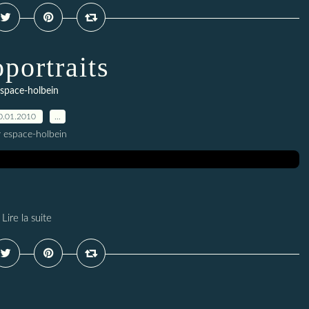
portraits
space-holbein
0.01.2010
…
r espace-holbein
Lire la suite