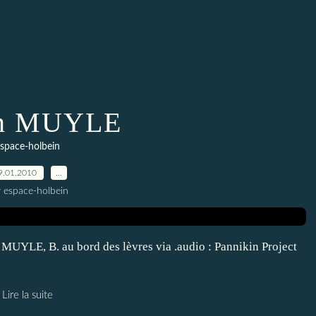
an MUYLE
space-holbein
9.01.2010
…
r espace-holbein
n MUYLE, B. au bord des lèvres via .audio : Pannikin Project
Lire la suite