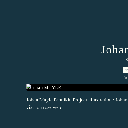
Joh
e
1
Pa
Johan Muyle Pannikin Project .illustration : Joha
via, Jon rose web