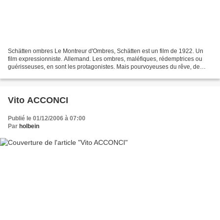
Schätten ombres Le Montreur d'Ombres, Schätten est un film de 1922. Un
film expressionniste. Allemand. Les ombres, maléfiques, rédemptrices ou
guérisseuses, en sont les protagonistes. Mais pourvoyeuses du rêve, de
toute évidence. Peut-être une sorte d'allégorie...
Vito ACCONCI
Publié le 01/12/2006 à 07:00
Par
holbein