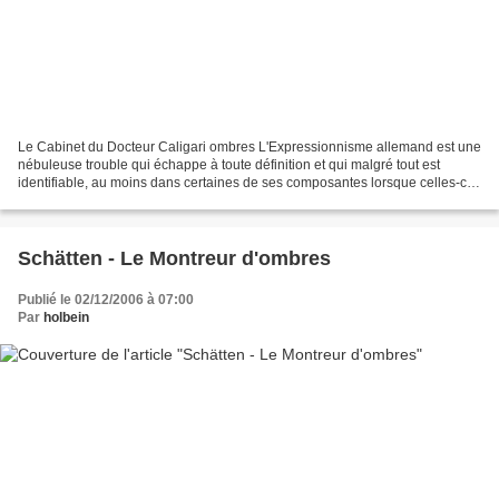
Le Cabinet du Docteur Caligari ombres L'Expressionnisme allemand est une
nébuleuse trouble qui échappe à toute définition et qui malgré tout est
identifiable, au moins dans certaines de ses composantes lorsque celles-ci
apparaissent. Il y a, paraît-il,...
Schätten - Le Montreur d'ombres
Publié le 02/12/2006 à 07:00
Par
holbein