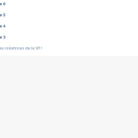
e 6
e 5
e 4
e 3
s créatrices de la VF !
e 2
e 1
e Mektoub My Love arrive enfin ! Rencontre avec Shaïn Boumedine et Sal
i : après Toni en famille
elle réalise le bouleversant Dites lui que je l'aime
ais ! Rencontre autour de Vie privée de Rebecca Zlotowski
 de Marguerite, Grave... Rencontre avec Ella Rumpf
 Les Rêveurs, un film intime sur la santé mentale