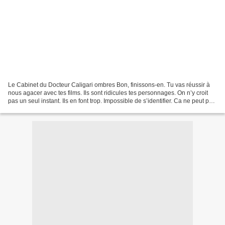
Le Cabinet du Docteur Caligari ombres Bon, finissons-en. Tu vas réussir à
nous agacer avec tes films. Ils sont ridicules tes personnages. On n’y croit
pas un seul instant. Ils en font trop. Impossible de s’identifier. Ca ne peut pas
exister, ces gens-là....