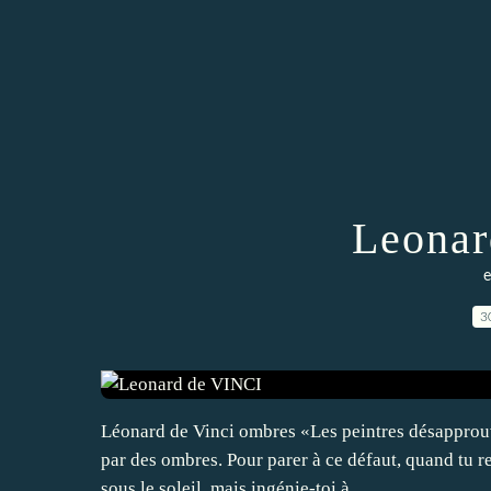
Leonar
e
3
Léonard de Vinci ombres «Les peintres désapprouve
par des ombres. Pour parer à ce défaut, quand tu r
sous le soleil, mais ingénie-toi à...