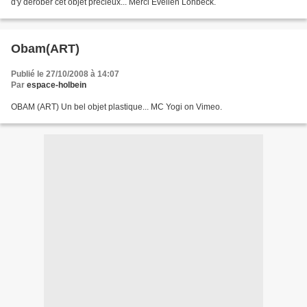
d'y dérober cet objet précieux... Merci Evelien Lohbeck.
Obam(ART)
Publié le 27/10/2008 à 14:07
Par
espace-holbein
OBAM (ART) Un bel objet plastique... MC Yogi on Vimeo.