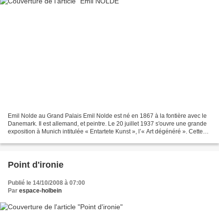
Emil Nolde au Grand Palais Emil Nolde est né en 1867 à la fontière avec le
Danemark. Il est allemand, et peintre. Le 20 juillet 1937 s'ouvre une grande
exposition à Munich intitulée « Entartete Kunst », l’« Art dégénéré ». Cette
exposition tourne dans...
Point d'ironie
Publié le 14/10/2008 à 07:00
Par
espace-holbein