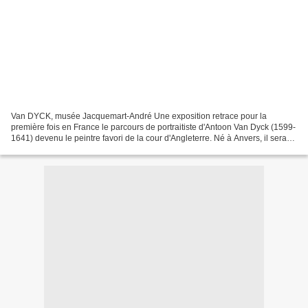
Van DYCK, musée Jacquemart-André Une exposition retrace pour la
première fois en France le parcours de portraitiste d'Antoon Van Dyck (1599-
1641) devenu le peintre favori de la cour d'Angleterre. Né à Anvers, il sera
très tôt le second de l'atelier de...