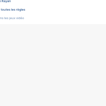
im Rayan
 toutes les règles
s les jeux vidéo
us choquant de Rockstar ? - Le scandale BULLY
e plus moche de Steam
du RÊVE tourne au CAUCHEMAR
pendant 8 heures
it… à tort
umiliés par un jeu vidéo
ire - Final Fantasy 8
ti un empire - Age of Empires
story DOFUS
tard, il crée l'un des pires jeux de tous les temps, MindsEye.