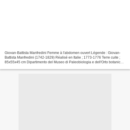
Giovan-Battista Manfredini Femme à l'abdomen ouvert Légende : Giovan-
Battista Manfredini (1742-1829) Réalisé en Italie ; 1773-1776 Terre cuite ;
85x55x45 cm Dipartimento del Museo di Paleobiologia e dell'Orto botanico.
Università degli studi di Modena...