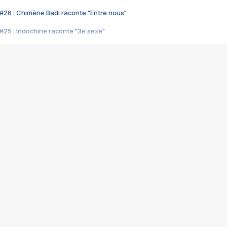
#26 : Chimène Badi raconte "Entre nous"
#25 : Indochine raconte "3e sexe"
#24 : Zaho raconte "C'est chelou"
#23 : Patrick Bruel raconte "Au café des délices"
#22 : Kyo raconte "Le chemin"
#21 : Nolwenn Leroy raconte "Cassé"
#20 : Patrick Hernandez raconte "Born to be alive"
#19 : Lorie raconte "Près de moi"
#18 : Michael Jones raconte "A nos actes manqués" (avec Jean-Jacque
#17 : Khaled raconte "Aïcha"
#16 : Corneille raconte "Parce qu'on vient de loin"
#15 : Indochine raconte "L'aventurier"