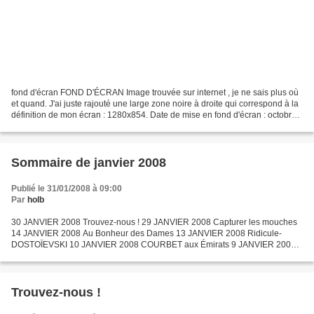
fond d'écran FOND D'ÉCRAN Image trouvée sur internet , je ne sais plus où
et quand. J'ai juste rajouté une large zone noire à droite qui correspond à la
définition de mon écran : 1280x854. Date de mise en fond d'écran : octobre
2006 mais j'alterne souvent...
Sommaire de janvier 2008
Publié le 31/01/2008 à 09:00
Par
holb
30 JANVIER 2008 Trouvez-nous ! 29 JANVIER 2008 Capturer les mouches
14 JANVIER 2008 Au Bonheur des Dames 13 JANVIER 2008 Ridicule-
DOSTOÏEVSKI 10 JANVIER 2008 COURBET aux Émirats 9 JANVIER 2008
Simone de BEAUVOIR 7 JANVIER 2008 ROGERS + architectes 5
JANVIER...
Trouvez-nous !