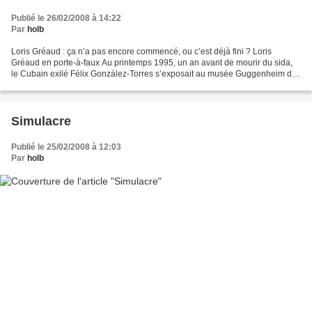
Publié le 26/02/2008 à 14:22
Par
holb
Loris Gréaud : ça n’a pas encore commencé, ou c’est déjà fini ? Loris
Gréaud en porte-à-faux Au printemps 1995, un an avant de mourir du sida,
le Cubain exilé Félix González-Torres s’exposait au musée Guggenheim de
New York. Entre autres propositions,...
Simulacre
Publié le 25/02/2008 à 12:03
Par
holb