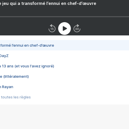
e jeu qui a transformé l’ennui en chef-d’œuvre
nsformé l’ennui en chef-d’œuvre
 DayZ
 a 13 ans (et vous l'avez ignoré)
e (littéralement)
im Rayan
 toutes les règles
s les jeux vidéo
us choquant de Rockstar ? - Le scandale BULLY
e plus moche de Steam