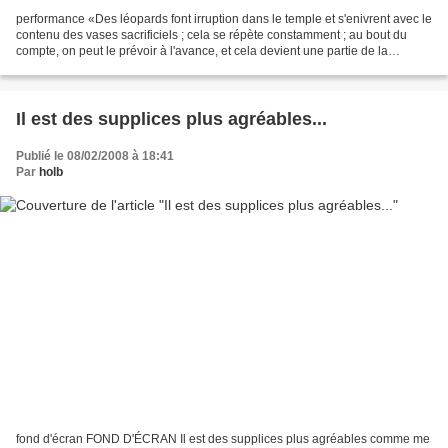
performance «Des léopards font irruption dans le temple et s'enivrent avec le
contenu des vases sacrificiels ; cela se répète constamment ; au bout du
compte, on peut le prévoir à l'avance, et cela devient une partie de la
cérémonie».* Franz Kafka *«Betrachtungen...
Il est des supplices plus agréables...
Publié le 08/02/2008 à 18:41
Par
holb
fond d'écran FOND D'ÉCRAN Il est des supplices plus agréables comme me