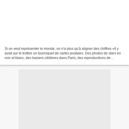
Si on veut représenter le monde, on n'a plus qu'à aligner des chiffres «Il y
avait sur le trottoir un tourniquet de cartes postales. Des photos de stars en
noir et blanc, des baisers célèbres dans Paris, des reproductions de
peintures. Et parmi les peintures,...