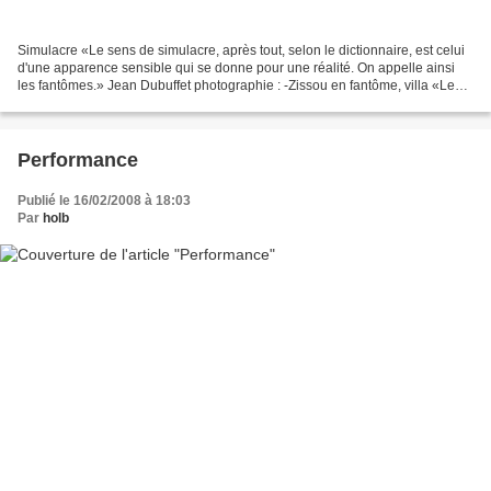
Simulacre «Le sens de simulacre, après tout, selon le dictionnaire, est celui
d'une apparence sensible qui se donne pour une réalité. On appelle ainsi
les fantômes.» Jean Dubuffet photographie : -Zissou en fantôme, villa «Les
Marronniers», Châtelguyon,...
Performance
Publié le 16/02/2008 à 18:03
Par
holb