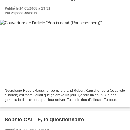
Publié le 14/05/2008 à 13:31
Par
espace-holbein
Nécrologie Robert Rauschenberg, le grand Robert Rauschenberg (et sa tête
d'Indien) est mort. Fallait que ça arrive un jour. Ça fout un coup. Y a des
gens, tu te dis : ça peut pas leur arriver. Tu te dis rien d'ailleurs. Tu peux
même pas l'imaginer. En...
Sophie CALLE, le questionnaire