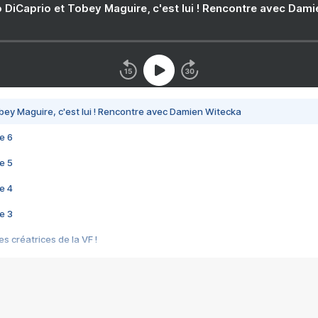
 DiCaprio et Tobey Maguire, c'est lui ! Rencontre avec Dam
bey Maguire, c'est lui ! Rencontre avec Damien Witecka
e 6
e 5
e 4
e 3
s créatrices de la VF !
e 2
e 1
e Mektoub My Love arrive enfin ! Rencontre avec Shaïn Boumedine et Sal