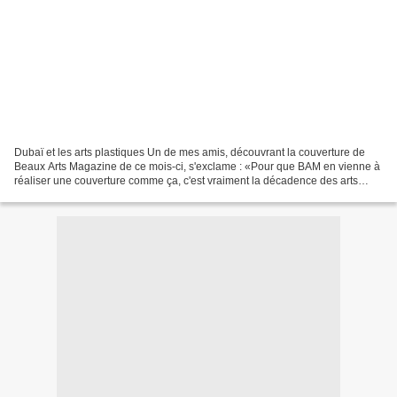
Dubaï et les arts plastiques Un de mes amis, découvrant la couverture de
Beaux Arts Magazine de ce mois-ci, s'exclame : «Pour que BAM en vienne à
réaliser une couverture comme ça, c'est vraiment la décadence des arts
plastiques !». La culture et le goût...