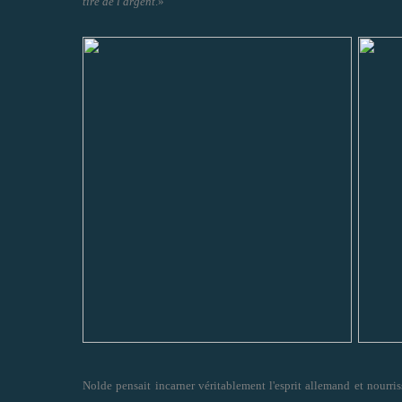
tiré de l'argent
.»
Nolde pensait incarner véritablement l'esprit allemand et nourri