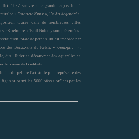
illet
1937 s'ouvre une grande exposition à
ntitulée «
Entartete Kunst
»,
l’«
Art dégénéré
».
xposition tourne dans de nombreuses villes
es. 48 peintures d'Emil Nolde y sont présentées.
interdiction totale de peindre lui est imposée
par
bre des Beaux-arts du Reich
.
«
Unmöglich
»,
le
, dira Hitler en découvrant des aquarelles de
ns le bureau de Goebbels.
it
fait du peintre l'artiste le plus représenté des
figurent parmi les 5000 pièces brûlées par les