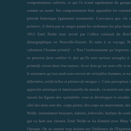
comportements cultivés, ce qui l'a écarté rapidement du group
comme un rustre. Ses comportements font apparaître les contra
période historique également tourmentée. Convaincu que «
la 
peintre
», il finira par se ranger parmi les uniformes les plus bru
1913 Emil Nolde était invité par l’office colonial du Reic
démographique en Nouvelle-Guinée. Et suite à ce voyage, No
valorisera
l'homme primitif
: «
Tout l’enthousiasme qu’inspirent 
ne peuvent faire oublier le fait qu’ils sont surtout aveugles 
primitifs vivent dans leur nature, ils ne font qu’un avec elle et s
le sentiment qu’eux seuls sont encore de véritables hommes, et n
déformées, artificielles et pleines de morgue
». Cette perception d'
approche artistique et émotionnelle du monde, va nourrir son œuv
travers les figures des «primitifs» vont se développer et envahir
côté des mers sont des corps peints, des corps en mouvement, des
Nolde, intensément bruyants, habités, échevelés, hurlant de coule
qui va faire son chemin. Emil Nolde se lia d'amitié avec Mary 
l'époque. On ne saurait trop insister sur l'influence de l'Expre