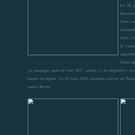
Le 20 ju
Munich i
Cette e
allemand
1941 : l'
la Cham
impossib
Nolde da
La campagne nazie de l'été 1937 contre l’«
Art dégénéré
» ava
bannis du régime.
Le 20 mars 1939, plusieurs oeuvres de Nolde 
nazis à Berlin.