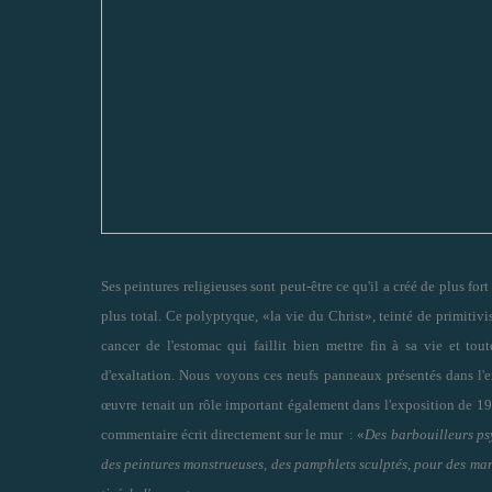
Ses peintures religieuses sont peut-être ce qu'il a créé de plus for
plus total. Ce polyptyque, «la vie du Christ», teinté de primitivis
cancer de l'estomac qui faillit bien mettre fin à sa vie et to
d'exaltation. Nous voyons ces neufs panneaux présentés dans l'e
œuvre tenait un rôle important également dans l'exposition de 19
commentaire écrit directement sur le mur : «
Des barbouilleurs psy
des peintures monstrueuses, des pamphlets sculptés, pour des mani