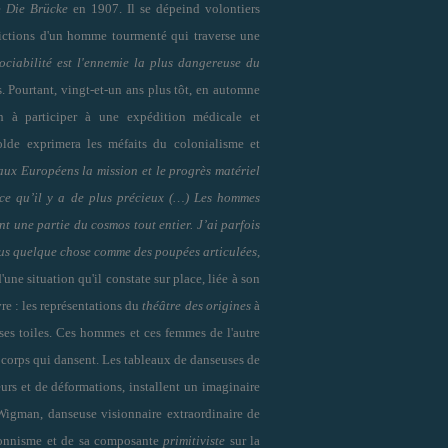
e
Die Brücke
en 1907. Il se dépeind volontiers
dictions d'un homme tourmenté qui traverse une
sociabilité est l'ennemie la plus dangereuse du
ns. Pourtant, vingt-et-un ans plus tôt, en automne
h à participer à une expédition médicale et
lde exprimera les méfaits du colonialisme et
aux Européens la mission et le progrès matériel
à ce qu’il y a de plus précieux (…) Les hommes
ont une partie du cosmos tout entier. J’ai parfois
ous quelque chose comme des poupées articulées,
une situation qu'il constate sur place, liée à son
re : les représentations du
théâtre des origines
à
 ses toiles. Ces hommes et ces femmes de l'autre
 corps qui dansent. Les tableaux de danseuses de
urs et de déformations, installent
un imaginaire
Wigman, danseuse visionnaire extraordinaire de
ssionnisme et de sa composante
primitiviste
sur la