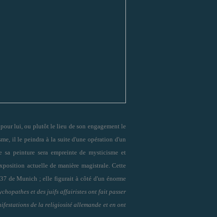
t pour lui, ou plutôt le lieu de son engagement le
me, il le peindra à la suite d'une opération d'un
ute sa peinture sera empreinte de mysticisme et
xposition actuelle de manière magistrale. Cette
37 de Munich ; elle figurait
à côté
d'un énorme
chopathes et des juifs affairistes ont fait passer
festations de la religiosité allemande et en ont