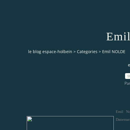
Emi
le blog espace-holbein
>
Categories
>
Emil NOLDE
e
1
Pa
Emil No
Danemark.