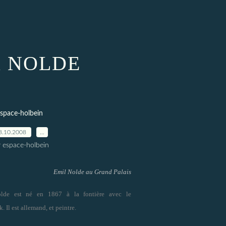
l NOLDE
space-holbein
8.10.2008
…
r espace-holbein
Emil Nolde au Grand Palais
lde est né en 1867 à la fontière avec le
 Il est allemand, et peintre.