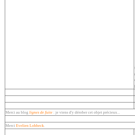
Merci au blog
lignes de fuite
: je viens d'y dérober cet objet précieux...
Merci
Evelien Lohbeck
.