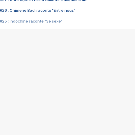
#26 : Chimène Badi raconte "Entre nous"
#25 : Indochine raconte "3e sexe"
#24 : Zaho raconte "C'est chelou"
#23 : Patrick Bruel raconte "Au café des délices"
#22 : Kyo raconte "Le chemin"
#21 : Nolwenn Leroy raconte "Cassé"
#20 : Patrick Hernandez raconte "Born to be alive"
#19 : Lorie raconte "Près de moi"
#18 : Michael Jones raconte "A nos actes manqués" (avec Jean-Jacque
#17 : Khaled raconte "Aïcha"
#16 : Corneille raconte "Parce qu'on vient de loin"
#15 : Indochine raconte "L'aventurier"