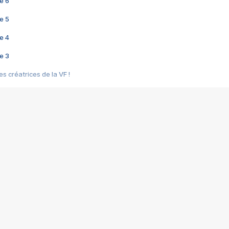
e 6
e 5
e 4
e 3
s créatrices de la VF !
e 2
e 1
e Mektoub My Love arrive enfin ! Rencontre avec Shaïn Boumedine et Sal
i : après Toni en famille
elle réalise le bouleversant Dites lui que je l'aime
ais ! Rencontre autour de Vie privée de Rebecca Zlotowski
 de Marguerite, Grave... Rencontre avec Ella Rumpf
 Les Rêveurs, un film intime sur la santé mentale