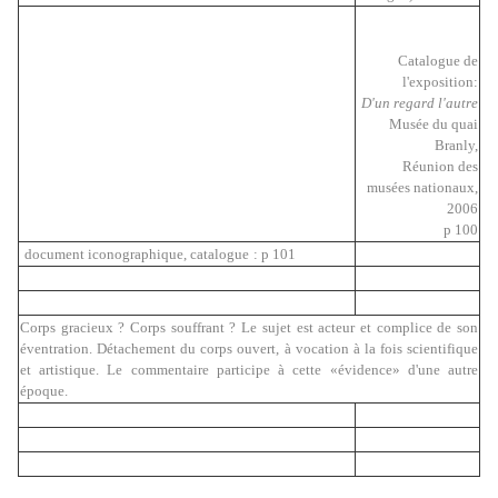
Catalogue de
l'exposition:
D'un regard l'autre
Musée du quai
Branly,
Réunion des
musées nationaux,
2006
p 100
document iconographique, c
atalogue
: p 101
Corps gracieux ? Corps souffrant ? Le sujet est acteur et complice de son
éventration. Détachement du corps ouvert, à vocation à la fois scientifique
et artistique. Le commentaire participe à cette «évidence» d'une autre
époque.