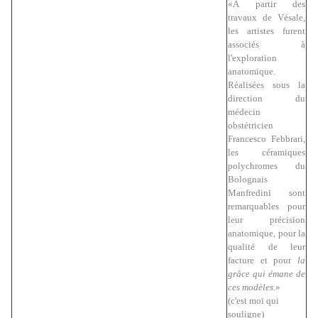
«A partir des
travaux de Vésale,
les artistes furent
associés à
l'exploration
anatomique.
Réalisées sous la
direction du
médecin
obstétricien
Francesco Febbrari,
les céramiques
polychromes du
Bolognais
Manfredini sont
remarquables pour
leur précision
anatomique, pour la
qualité de leur
facture et pour
la
grâce qui émane de
ces modèles
.»
(c'est moi qui
souligne)