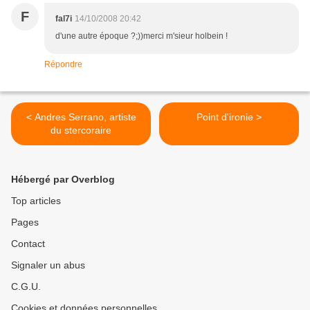
F
fal7i
14/10/2008 20:42
d'une autre époque ?;))merci m'sieur holbein !
Répondre
< Andres Serrano, artiste
Point d'ironie >
du stercoraire
Hébergé par Overblog
Top articles
Pages
Contact
Signaler un abus
C.G.U.
Cookies et données personnelles