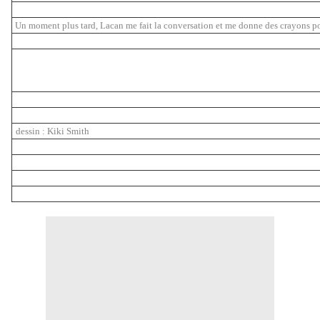
Un moment plus tard, Lacan me fait la conversation et me donne des crayons po
dessin : Kiki Smith