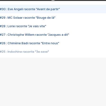
#30 : Eve Angeli raconte "Avant de partir"
#29 : MC Solaar raconte "Bouge de là"
28 : Lorie raconte "Je vais vite"
#27 : Christophe Willem raconte "Jacques a dit"
#26 : Chimène Badi raconte "Entre nous"
#25 : Indochine raconte "3e sexe"
#24 : Zaho raconte "C'est chelou"
#23 : Patrick Bruel raconte "Au café des délices"
#22 : Kyo raconte "Le chemin"
#21 : Nolwenn Leroy raconte "Cassé"
#20 : Patrick Hernandez raconte "Born to be alive"
#19 : Lorie raconte "Près de moi"