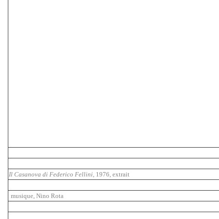
Il Casanova di Federico Fellini
, 1976, extrait
musique, Nino Rota