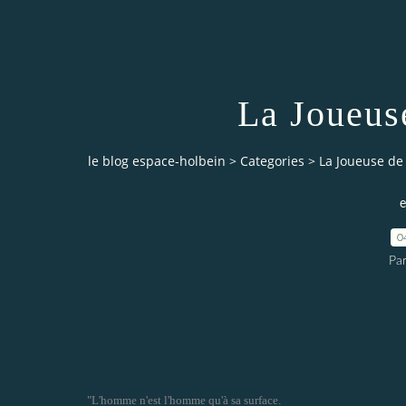
La Joueus
le blog espace-holbein
>
Categories
>
La Joueuse d
e
0
Pa
"L'homme n'est l'homme qu'à sa surface.