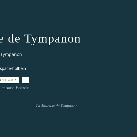
e de Tympanon
e Tympanon
space-holbein
4.11.2012
…
r espace-holbein
La Joueuse de Tympanon