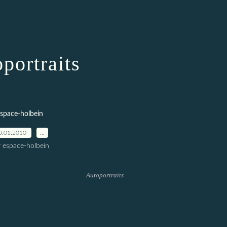
portraits
space-holbein
0.01.2010
…
r espace-holbein
Autoportraits