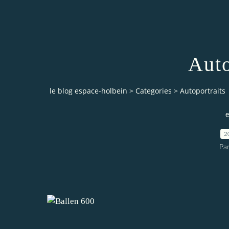
Auto
le blog espace-holbein
>
Categories
>
Autoportraits
e
2
Pa