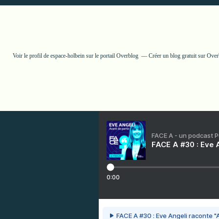
Voir le profil de
espace-holbein
sur le portail Overblog
Créer un blog gratuit sur Ove
FACE A - un podcast 
FACE A #30 : Eve A
0:00
FACE A #30 : Eve Angeli raconte "A