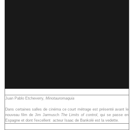
Juan Pablo Etcheverry,
Minotauromaquia
Dans certaines salles de cinéma ce court métrage est présenté avant le
nouveau film de Jim Jarmusch
The Limits of control
, qui se passe en
Espagne et dont l'excellent acteur Isaac de Bankolé est la vedette.