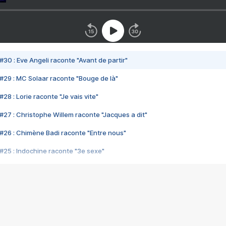
#30 : Eve Angeli raconte "Avant de partir"
#29 : MC Solaar raconte "Bouge de là"
28 : Lorie raconte "Je vais vite"
#27 : Christophe Willem raconte "Jacques a dit"
#26 : Chimène Badi raconte "Entre nous"
#25 : Indochine raconte "3e sexe"
#24 : Zaho raconte "C'est chelou"
#23 : Patrick Bruel raconte "Au café des délices"
#22 : Kyo raconte "Le chemin"
#21 : Nolwenn Leroy raconte "Cassé"