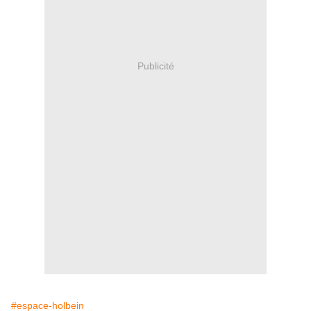
Publicité
#espace-holbein