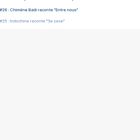
#26 : Chimène Badi raconte "Entre nous"
#25 : Indochine raconte "3e sexe"
#24 : Zaho raconte "C'est chelou"
#23 : Patrick Bruel raconte "Au café des délices"
#22 : Kyo raconte "Le chemin"
#21 : Nolwenn Leroy raconte "Cassé"
#20 : Patrick Hernandez raconte "Born to be alive"
#19 : Lorie raconte "Près de moi"
#18 : Michael Jones raconte "A nos actes manqués" (avec Jean-Jacque
#17 : Khaled raconte "Aïcha"
#16 : Corneille raconte "Parce qu'on vient de loin"
#15 : Indochine raconte "L'aventurier"