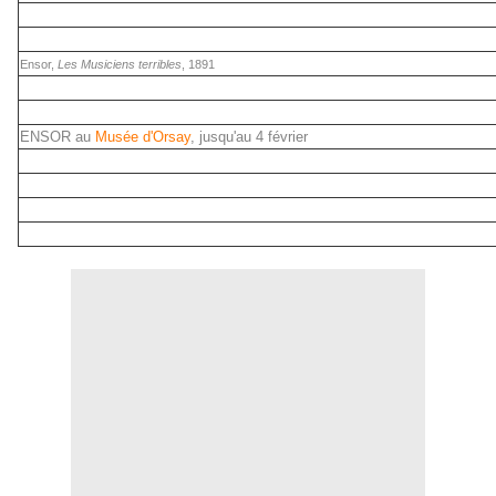
Ensor,
Les Musiciens terribles
, 1891
ENSOR au
Musée d'Orsay
, jusqu'au 4 février