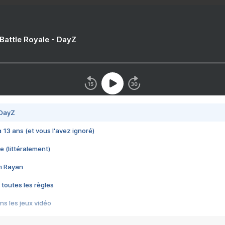
 Battle Royale - DayZ
 DayZ
 a 13 ans (et vous l'avez ignoré)
e (littéralement)
im Rayan
 toutes les règles
s les jeux vidéo
us choquant de Rockstar ? - Le scandale BULLY