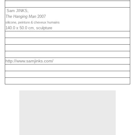
Sam JINKS,
The Hanging Man
2007
silicone, peinture & cheveux humains
140.0 x 50.0 cm,
sculpture
http://www.samjinks.com/