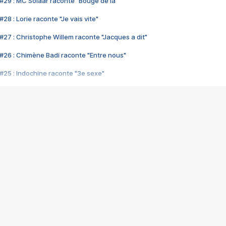
#29 : MC Solaar raconte "Bouge de là"
28 : Lorie raconte "Je vais vite"
#27 : Christophe Willem raconte "Jacques a dit"
#26 : Chimène Badi raconte "Entre nous"
#25 : Indochine raconte "3e sexe"
#24 : Zaho raconte "C'est chelou"
#23 : Patrick Bruel raconte "Au café des délices"
#22 : Kyo raconte "Le chemin"
#21 : Nolwenn Leroy raconte "Cassé"
#20 : Patrick Hernandez raconte "Born to be alive"
#19 : Lorie raconte "Près de moi"
#18 : Michael Jones raconte "A nos actes manqués" (avec Jean-Jacque
#17 : Khaled raconte "Aïcha"