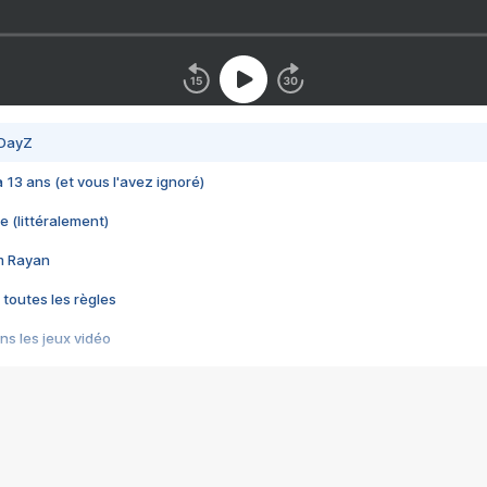
 DayZ
 a 13 ans (et vous l'avez ignoré)
e (littéralement)
im Rayan
 toutes les règles
s les jeux vidéo
us choquant de Rockstar ? - Le scandale BULLY
e plus moche de Steam
du RÊVE tourne au CAUCHEMAR