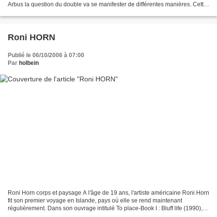
Arbus la question du double va se manifester de différentes manières. Cette
question du double qui préoccupe l'artiste...
Roni HORN
Publié le 06/10/2006 à 07:00
Par
holbein
Roni Horn corps et paysage A l'âge de 19 ans, l'artiste américaine Roni Horn
fit son premier voyage en Islande, pays où elle se rend maintenant
régulièrement. Dans son ouvrage intitulé To place-Book I : Bluff life (1990),
Roni Horn cite Simone Weil qui,...