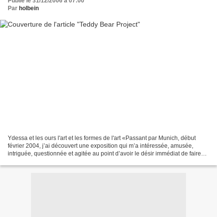
Publié le 31/12/2006 à 07:00
Par
holbein
Ydessa et les ours l'art et les formes de l'art «Passant par Munich, début
février 2004, j’ai découvert une exposition qui m’a intéressée, amusée,
intriguée, questionnée et agitée au point d’avoir le désir immédiat de faire
partager ces impressions diverses...