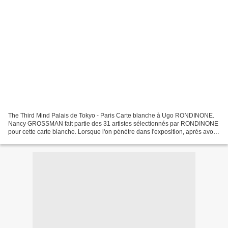
The Third Mind Palais de Tokyo - Paris Carte blanche à Ugo RONDINONE.
Nancy GROSSMAN fait partie des 31 artistes sélectionnés par RONDINONE
pour cette carte blanche. Lorsque l'on pénètre dans l'exposition, après avoir
été saisis par les sculptures monumentales...