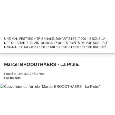
UNE MANIFESTATION TRIENNALE, 200 ARTISTES, 7 000 m2 SOUS LA
NEF DU GRAND PALAIS , jusqu'au 25 juin 15 POINTS DE VUE SUR L'ART
D'AUJOURD'HUI Cette Force de l'art qui joue la Force des mots m'a incité à
me planter devant les chats, et à tenter de les regarder...
Marcel BROODTHAERS - La Pluie.
Publié le 19/01/2007 à 07:00
Par
holbein