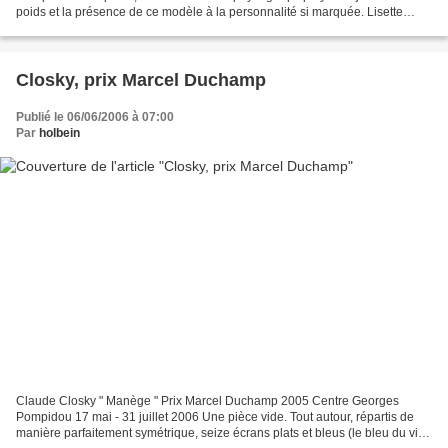
poids et la présence de ce modèle à la personnalité si marquée. Lisette
Model est une grande photographe...
Closky, prix Marcel Duchamp
Publié le 06/06/2006 à 07:00
Par
holbein
Claude Closky " Manège " Prix Marcel Duchamp 2005 Centre Georges
Pompidou 17 mai - 31 juillet 2006 Une pièce vide. Tout autour, répartis de
manière parfaitement symétrique, seize écrans plats et bleus (le bleu du vide