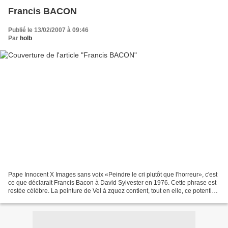
Francis BACON
Publié le 13/02/2007 à 09:46
Par
holb
Pape Innocent X Images sans voix «Peindre le cri plutôt que l'horreur», c'est
ce que déclarait Francis Bacon à David Sylvester en 1976. Cette phrase est
restée célèbre. La peinture de Vel á zquez contient, tout en elle, ce potentiel
prétexte à une décharge....