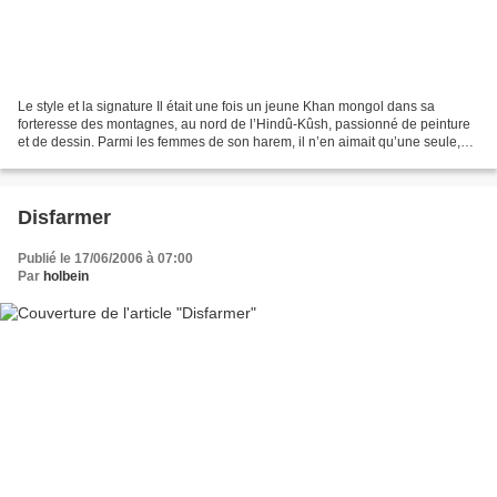
Le style et la signature Il était une fois un jeune Khan mongol dans sa
forteresse des montagnes, au nord de l’Hindû-Kûsh, passionné de peinture
et de dessin. Parmi les femmes de son harem, il n’en aimait qu’une seule,
mais à la folie, et celle-ci, jeune...
Disfarmer
Publié le 17/06/2006 à 07:00
Par
holbein