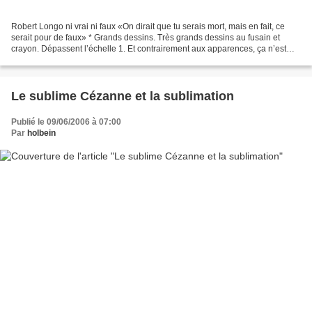
Robert Longo ni vrai ni faux «On dirait que tu serais mort, mais en fait, ce
serait pour de faux» * Grands dessins. Très grands dessins au fusain et
crayon. Dépassent l’échelle 1. Et contrairement aux apparences, ça n’est
pas de la photographie. Et on...
Le sublime Cézanne et la sublimation
Publié le 09/06/2006 à 07:00
Par
holbein