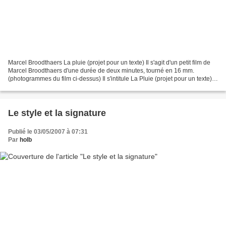
Marcel Broodthaers La pluie (projet pour un texte) Il s'agit d'un petit film de
Marcel Broodthaers d'une durée de deux minutes, tourné en 16 mm.
(photogrammes du film ci-dessus) Il s'intitule La Pluie (projet pour un texte).
Daté de 1969 /2' /16mm/nb/...
Le style et la signature
Publié le 03/05/2007 à 07:31
Par
holb