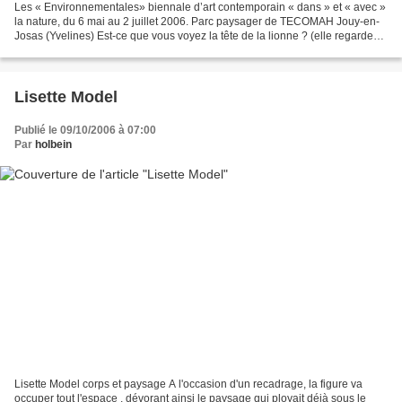
Les « Environnementales» biennale d’art contemporain « dans » et « avec »
la nature, du 6 mai au 2 juillet 2006. Parc paysager de TECOMAH Jouy-en-
Josas (Yvelines) Est-ce que vous voyez la tête de la lionne ? (elle regarde
vers la droite ->). Non ? Pourtant,...
Lisette Model
Publié le 09/10/2006 à 07:00
Par
holbein
Lisette Model corps et paysage A l'occasion d'un recadrage, la figure va
occuper tout l'espace , dévorant ainsi le paysage qui ployait déjà sous le