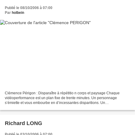
Publié le 08/10/2006 à 07:00
Par
holbein
Clémence Périgon : Disparaître à répétitio n corps et paysage Chaque
vidéoperformance est un plan fixe de trente minutes. Un personnage
s’émiette et vous embourbe en d’incessantes disparitions. Un
(non-)mouvement devient un temps. Les divisions temporelles...
Richard LONG
Publié le 03/10/2006 à 07:00