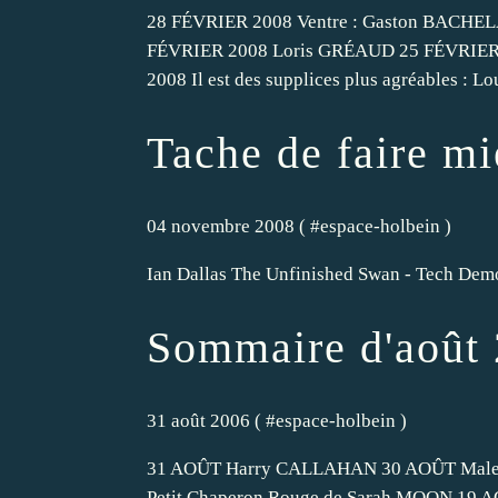
28 FÉVRIER 2008 Ventre : Gaston BACHEL
FÉVRIER 2008 Loris GRÉAUD 25 FÉVRIER 
2008 Il est des supplices plus agréables :
Tache de faire m
04 novembre 2008 ( #
espace-holbein
)
Ian Dallas The Unfinished Swan - Tech Dem
Sommaire d'août
31 août 2006 ( #
espace-holbein
)
31 AOÛT Harry CALLAHAN 30 AOÛT Mal
Petit Chaperon Rouge de Sarah MOON 19 A