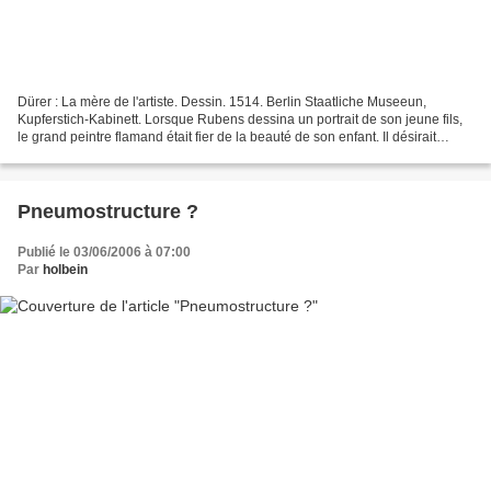
Dürer : La mère de l'artiste. Dessin. 1514. Berlin Staatliche Museeun,
Kupferstich-Kabinett. Lorsque Rubens dessina un portrait de son jeune fils,
le grand peintre flamand était fier de la beauté de son enfant. Il désirait
certainement nous le faire admirer....
Pneumostructure ?
Publié le 03/06/2006 à 07:00
Par
holbein