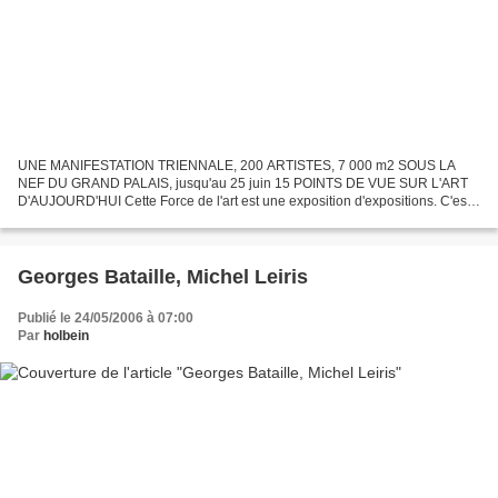
UNE MANIFESTATION TRIENNALE, 200 ARTISTES, 7 000 m2 SOUS LA
NEF DU GRAND PALAIS, jusqu'au 25 juin 15 POINTS DE VUE SUR L'ART
D'AUJOURD'HUI Cette Force de l'art est une exposition d'expositions. C'est
la première d'une triennale qui se présente comme la...
Georges Bataille, Michel Leiris
Publié le 24/05/2006 à 07:00
Par
holbein