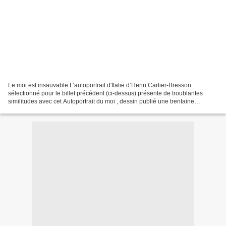
Le moi est insauvable L’autoportrait d'Italie d’Henri Cartier-Bresson
sélectionné pour le billet précédent (ci-dessus) présente de troublantes
similitudes avec cet Autoportrait du moi , dessin publié une trentaine
d’années auparavant dans l’ Essai d’analyse...