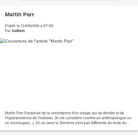
Martin Parr
Publié le 11/09/2006 à 07:00
Par
holbein
Martin Parr Paradoxe de la coexistence d'un visage qui se dérobe et de
l'hyperprésence de l'individu. Je me considère comme un anthropologue ou
un sociologue(...). En un sens la Slovénie n'est pas différente du reste du
monde, et j'aime l'idée d'en montrer...