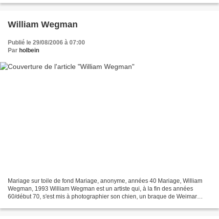
William Wegman
Publié le 29/08/2006 à 07:00
Par
holbein
Mariage sur toile de fond Mariage, anonyme, années 40 Mariage, William
Wegman, 1993 William Wegman est un artiste qui, à la fin des années
60/début 70, s'est mis à photographier son chien, un braque de Weimar
nommé Man Ray. L'animal avait de réelles dispositions....