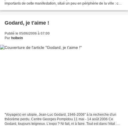
importants de cette manifestation, situé un peu en périphérie de la ville : ce
sont les ateliers SNCF, juste...
Godard, je t'aime !
Publié le 05/06/2006 à 07:00
Par
holbein
"Voyage(s) en utopie, Jean-Luc Godard, 1946-2006" à la recherche d'un
théorème perdu. Centre Georges Pompidou 11 mai - 14 août 2006 Ce
Godard, toujours teigneux. L'expo ? Ni fait, ni à faire. Tout est dans l'état :