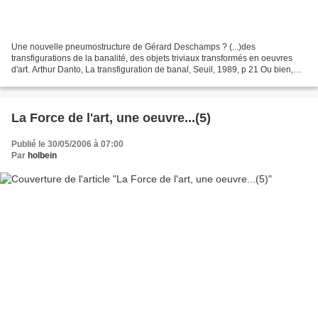
Une nouvelle pneumostructure de Gérard Deschamps ? (...)des
transfigurations de la banalité, des objets triviaux transformés en oeuvres
d'art. Arthur Danto, La transfiguration de banal, Seuil, 1989, p 21 Ou bien,
retour de l'oeuvre d'art à la trivialité...
La Force de l'art, une oeuvre...(5)
Publié le 30/05/2006 à 07:00
Par
holbein