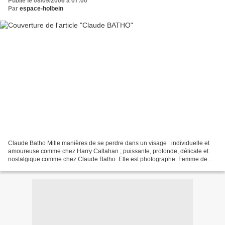
Publié le 08/09/2006 à 07:00
Par
espace-holbein
Claude Batho Mille manières de se perdre dans un visage : individuelle et
amoureuse comme chez Harry Callahan ; puissante, profonde, délicate et
nostalgique comme chez Claude Batho. Elle est photographe. Femme de
John Batho qu'elle a rencontré à la Bibliothèque...