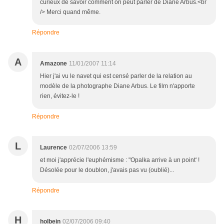
curieux de savoir comment on peut parler de Diane Arbus.<br
/> Merci quand même.
Répondre
A
Amazone
11/01/2007 11:14
Hier j'ai vu le navet qui est censé parler de la relation au
modèle de la photographe Diane Arbus. Le film n'apporte
rien, évitez-le !
Répondre
L
Laurence
02/07/2006 13:59
et moi j'apprécie l'euphémisme : "Opalka arrive à un point' !
Désolée pour le doublon, j'avais pas vu (oublié)...
Répondre
H
holbein
02/07/2006 09:40