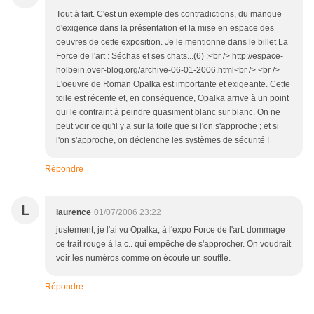
Tout à fait. C'est un exemple des contradictions, du manque
d'exigence dans la présentation et la mise en espace des
oeuvres de cette exposition. Je le mentionne dans le billet La
Force de l'art : Séchas et ses chats...(6) :<br /> http://espace-
holbein.over-blog.org/archive-06-01-2006.html<br /> <br />
L'oeuvre de Roman Opalka est importante et exigeante. Cette
toile est récente et, en conséquence, Opalka arrive à un point
qui le contraint à peindre quasiment blanc sur blanc. On ne
peut voir ce qu'il y a sur la toile que si l'on s'approche ; et si
l'on s'approche, on déclenche les systèmes de sécurité !
Répondre
L
laurence
01/07/2006 23:22
justement, je l'ai vu Opalka, à l'expo Force de l'art. dommage
ce trait rouge à la c.. qui empêche de s'approcher. On voudrait
voir les numéros comme on écoute un souffle.
Répondre