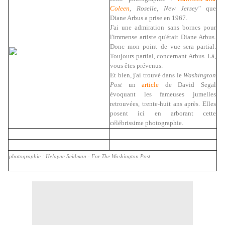
Coleen
, Roselle, New Jersey"
que
Diane Arbus a prise en 1967.
J'ai une admiration sans bornes pour
l'immense artiste qu'était Diane Arbus.
Donc mon point de vue sera partial.
Toujours partial, concernant Arbus. Là,
vous êtes prévenus.
Et bien, j'ai trouvé dans le
Washington
Post
un
article
de David Segal
évoquant les fameuses jumelles
retrouvées, trente-huit ans après. Elles
posent ici en arborant cette
célébrissime photographie.
photographie : Helayne Seidman - For The Washington Post