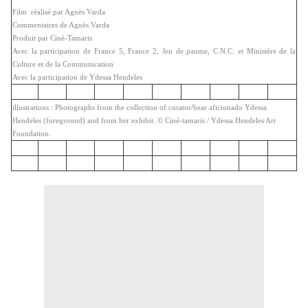
Film réalisé par Agnès Varda
Commentaires de Agnès Varda
Produit par Ciné-Tamaris
Avec la participation de France 5, France 2, Jeu de paume, C.N.C. et Ministère de la
Culture et de la Communication
Avec la participation de Ydessa Hendeles
illustrations : Photographs from the collection of curator/bear aficionado Ydessa
Hendeles (foreground) and from her exhibit. © Ciné-tamaris / Ydessa Hendeles Art
Foundation.