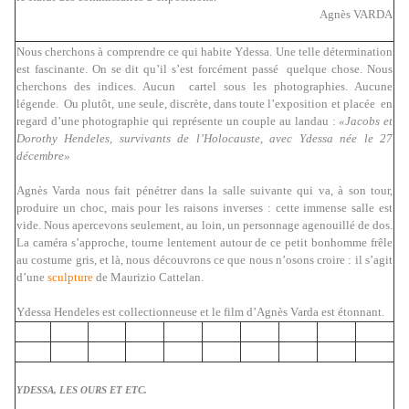
Agnès VARDA
Nous cherchons à comprendre ce qui habite Ydessa. Une telle détermination
est fascinante. On se dit qu’il s’est forcément passé quelque chose. Nous
cherchons des indices. Aucun cartel sous les photographies. Aucune
légende. Ou plutôt, une seule, discrète, dans toute l’exposition et placée en
regard d’une photographie qui représente un couple au landau :
«Jacobs et
Dorothy Hendeles, survivants de l’Holocauste, avec Ydessa née le 27
décembre»
Agnès Varda nous fait pénétrer dans la salle suivante qui va, à son tour,
produire un choc, mais pour les raisons inverses : cette immense salle est
vide. Nous apercevons seulement, au loin, un personnage agenouillé de dos.
La caméra s’approche, tourne lentement autour de ce petit bonhomme frêle
au costume gris, et là, nous découvrons ce que nous n’osons croire : il s’agit
d’une
sculpture
de Maurizio Cattelan.
Ydessa Hendeles est collectionneuse et le film d’Agnès Varda est étonnant.
YDESSA, LES OURS ET ETC.