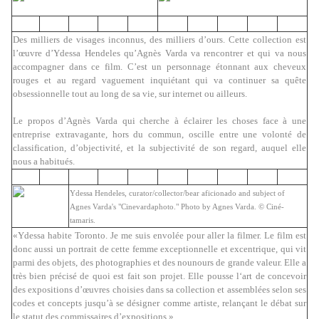
Des milliers de visages inconnus, des milliers d’ours. Cette collection est
l’œuvre d’Ydessa Hendeles qu’Agnès Varda va rencontrer et qui va nous
accompagner dans ce film. C’est un personnage étonnant aux cheveux
rouges et au regard vaguement inquiétant qui va continuer sa quête
obsessionnelle tout au long de sa vie, sur internet ou ailleurs.
Le propos d’Agnès Varda qui cherche à éclairer les choses face à une
entreprise extravagante, hors du commun, oscille entre une volonté de
classification, d’objectivité, et la subjectivité de son regard, auquel elle
nous a habitués.
Ydessa Hendeles, curator/collector/bear aficionado and subject of
Agnes Varda's "Cinevardaphoto." Photo by Agnes Varda. © Ciné-
tamaris.
«Ydessa habite Toronto. Je me suis envolée pour aller la filmer. Le film est
donc aussi un portrait de cette femme exceptionnelle et excentrique, qui vit
parmi des objets, des photographies et des nounours de grande valeur. Elle a
très bien précisé de quoi est fait son projet. Elle pousse l‘art de concevoir
des expositions d’œuvres choisies dans sa collection et assemblées selon ses
codes et concepts jusqu’à se désigner comme artiste, relançant le débat sur
le statut des commissaires d’expositions.»