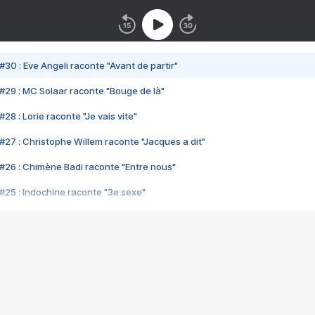
#30 : Eve Angeli raconte "Avant de partir"
#29 : MC Solaar raconte "Bouge de là"
28 : Lorie raconte "Je vais vite"
#27 : Christophe Willem raconte "Jacques a dit"
#26 : Chimène Badi raconte "Entre nous"
#25 : Indochine raconte "3e sexe"
#24 : Zaho raconte "C'est chelou"
#23 : Patrick Bruel raconte "Au café des délices"
#22 : Kyo raconte "Le chemin"
#21 : Nolwenn Leroy raconte "Cassé"