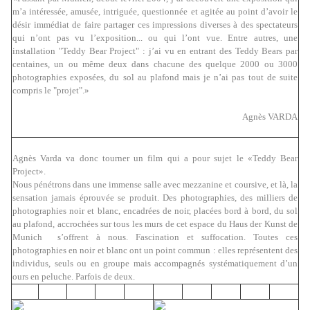
m’a intéressée, amusée, intriguée, questionnée et agitée au point d’avoir le
désir immédiat de faire partager ces impressions diverses à des spectateurs
qui n’ont pas vu l’exposition... ou qui l’ont vue. Entre autres, une
installation "Teddy Bear Project" : j’ai vu en entrant des Teddy Bears par
centaines, un ou même deux dans chacune des quelque 2000 ou 3000
photographies exposées, du sol au plafond mais je n’ai pas tout de suite
compris le "projet".»
Agnès VARDA
Agnès Varda va donc tourner un film qui a pour sujet le «Teddy Bear
Project».
Nous pénétrons dans une immense salle avec mezzanine et coursive, et là, la
sensation jamais éprouvée se produit. Des photographies, des milliers de
photographies noir et blanc, encadrées de noir, placées bord à bord, du sol
au plafond, accrochées sur tous les murs de cet espace du Haus der Kunst de
Munich s’offrent à nous. Fascination et suffocation. Toutes ces
photographies en noir et blanc ont un point commun : elles représentent des
individus, seuls ou en groupe mais accompagnés systématiquement d’un
ours en peluche. Parfois de deux.