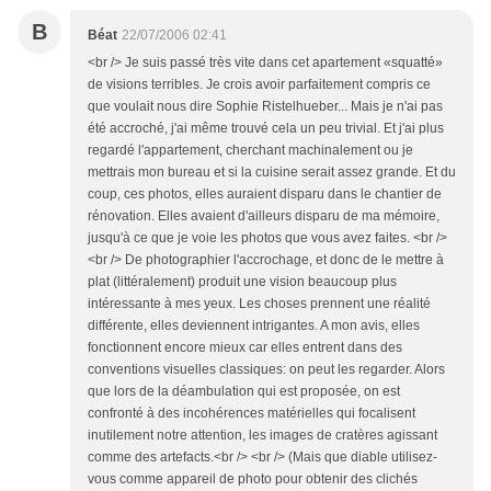
B
Béat
22/07/2006 02:41
<br /> Je suis passé très vite dans cet apartement «squatté»
de visions terribles. Je crois avoir parfaitement compris ce
que voulait nous dire Sophie Ristelhueber... Mais je n'ai pas
été accroché, j'ai même trouvé cela un peu trivial. Et j'ai plus
regardé l'appartement, cherchant machinalement ou je
mettrais mon bureau et si la cuisine serait assez grande. Et du
coup, ces photos, elles auraient disparu dans le chantier de
rénovation. Elles avaient d'ailleurs disparu de ma mémoire,
jusqu'à ce que je voie les photos que vous avez faites. <br />
<br /> De photographier l'accrochage, et donc de le mettre à
plat (littéralement) produit une vision beaucoup plus
intéressante à mes yeux. Les choses prennent une réalité
différente, elles deviennent intrigantes. A mon avis, elles
fonctionnent encore mieux car elles entrent dans des
conventions visuelles classiques: on peut les regarder. Alors
que lors de la déambulation qui est proposée, on est
confronté à des incohérences matérielles qui focalisent
inutilement notre attention, les images de cratères agissant
comme des artefacts.<br /> <br /> (Mais que diable utilisez-
vous comme appareil de photo pour obtenir des clichés