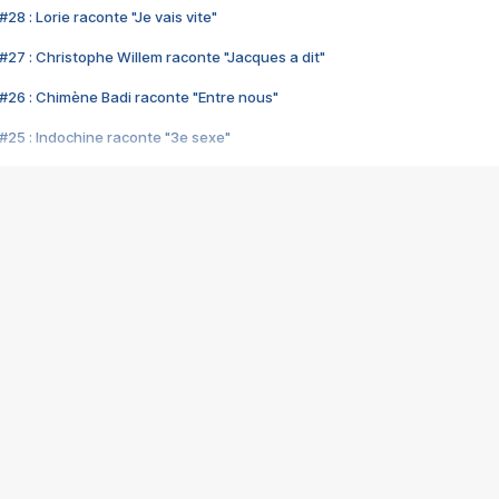
28 : Lorie raconte "Je vais vite"
#27 : Christophe Willem raconte "Jacques a dit"
#26 : Chimène Badi raconte "Entre nous"
#25 : Indochine raconte "3e sexe"
#24 : Zaho raconte "C'est chelou"
#23 : Patrick Bruel raconte "Au café des délices"
#22 : Kyo raconte "Le chemin"
#21 : Nolwenn Leroy raconte "Cassé"
#20 : Patrick Hernandez raconte "Born to be alive"
#19 : Lorie raconte "Près de moi"
#18 : Michael Jones raconte "A nos actes manqués" (avec Jean-Jacque
#17 : Khaled raconte "Aïcha"
#16 : Corneille raconte "Parce qu'on vient de loin"