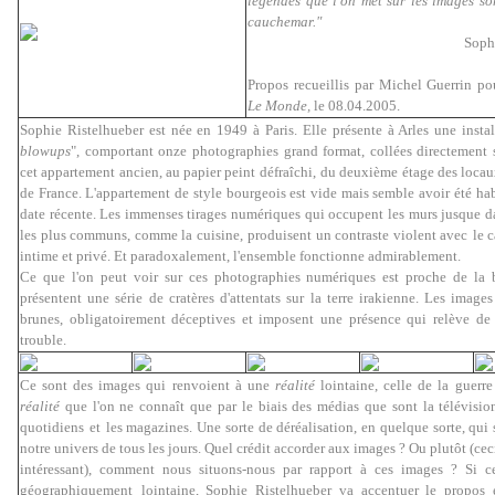
légendes que l'on met sur les images s
cauchemar."
Soph
Propos recueillis par Michel Guerrin po
Le Monde,
le 08.04.2005.
Sophie Ristelhueber est née en 1949 à Paris. Elle présente à Arles une instal
blowups
", comportant onze photographies grand format, collées directement 
cet appartement ancien, au papier peint défraîchi,
du deuxième étage des loca
de France. L'appartement de style bourgeois est vide mais semble avoir été hab
date récente. Les immenses tirages numériques qui occupent les murs jusque da
les plus communs, comme la cuisine,
produisent un contraste violent avec
le 
intime et privé
. Et paradoxalement, l'ensemble fonctionne admirablement.
Ce que l'on peut voir sur ces photographies numériques est proche de la b
présentent une série de cratères d'attentats sur la terre irakienne. Les image
brunes, obligatoirement déceptives et imposent une présence qui relève de
trouble.
Ce sont des images qui renvoient à une
réalité
lointaine, celle de la guerre
réalité
que l'on ne connaît que par le biais des médias que sont la télévision, 
quotidiens
et
les magazines. Une sorte de déréalisation, en quelque sorte, qui 
notre univers de tous les jours. Quel crédit accorder aux images ? Ou plutôt (cec
intéressant), comment nous situons-nous par rapport à ces images ? Si c
géographiquement
lointaine, Sophie Ristelhueber va accentuer le propos 