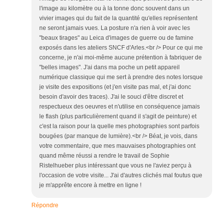
l'image au kilomètre ou à la tonne donc souvent dans un
vivier images qui du fait de la quantité qu'elles représentent
ne seront jamais vues. La posture n'a rien à voir avec les
"beaux tirages" au Leica d'images de guerre ou de famine
exposés dans les ateliers SNCF d'Arles.<br /> Pour ce qui me
concerne, je n'ai moi-même aucune prétention à fabriquer de
"belles images". J'ai dans ma poche un petit appareil
numérique classique qui me sert à prendre des notes lorsque
je visite des expositions (et j'en visite pas mal, et j'ai donc
besoin d'avoir des traces). J'ai le souci d'être discret et
respectueux des oeuvres et n'utilise en conséquence jamais
le flash (plus particulièrement quand il s'agit de peinture) et
c'est la raison pour la quelle mes photographies sont parfois
bougées (par manque de lumière).<br /> Béat, je vois, dans
votre commentaire, que mes mauvaises photographies ont
quand même réussi a rendre le travail de Sophie
Ristelhueber plus intéressant que vous ne l'aviez perçu à
l'occasion de votre visite... J'ai d'autres clichés mal foutus que
je m'apprête encore à mettre en ligne !
Répondre