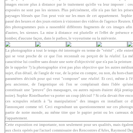
images encore plus à distance par le traitement qu'elle va leur imposer : ce
exposées ne sont pas les siennes. Plus précisément, elle n'a pas fait les pris
paysages blessés que l'on peut voir sur les murs de cet appartement.
Sophie
passé des heures et des jours entiers à visionner des vidéos de l'agence Reuters. E
des photogrammes puis a rassemblé différents fragments de ces images afin
d'autres, les siennes. La mise à distance est plurielle et l'effet de présence e
tomber, d'aucune façon, dans le pathos, le voyeurisme ou la mièvrerie.
La photographie a tout le temps été interrogée en terme de "vérité" ; elle entre
qui se veut proche de ce que l'on reconnaît ou perçoit de la
réalité
. La mé
caractérise lui confère sans doute une sorte d'objectivité que n'a pas la peinture. 
de le rappeler ?) la photographie n'est pas plus objective que les autres médi
sujet, d'un détail, de l'angle de vue, de la prise en compte, ou non, du hors-cham
paramètres décisifs pour qui veut "composer" une
réalité
. Et ceci, même à l'
peu ancienne, de l'argentique où l'on se complaisait dans l'idée qu'un
constituait une "preuve" (les masquages, ou autres rajouts étaient déjà prati
noire). Sophie Ristelhueber va porter un coup (décisif ? Si cela devait être enco
ces scrupules relatifs à "la manipulation" des images en installant ce di
l'annonçant comme tel. Ceci engendrant un questionnement sur ces photogra
partie de notre monde, au même titre que le papier peint ou les carreaux d
l'appartement.
Cette exposition est importante, non seulement pour ses qualités, mais égalem
aux choix opérés par l'actuel commissaire des Rencontres d'Arles, Raymond Depa