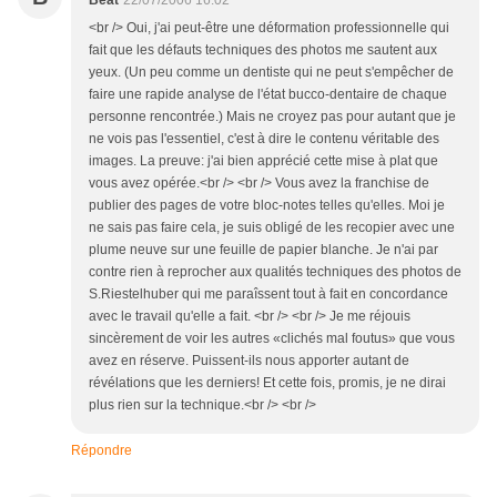
Béat
22/07/2006 16:02
<br /> Oui, j'ai peut-être une déformation professionnelle qui
fait que les défauts techniques des photos me sautent aux
yeux. (Un peu comme un dentiste qui ne peut s'empêcher de
faire une rapide analyse de l'état bucco-dentaire de chaque
personne rencontrée.) Mais ne croyez pas pour autant que je
ne vois pas l'essentiel, c'est à dire le contenu véritable des
images. La preuve: j'ai bien apprécié cette mise à plat que
vous avez opérée.<br /> <br /> Vous avez la franchise de
publier des pages de votre bloc-notes telles qu'elles. Moi je
ne sais pas faire cela, je suis obligé de les recopier avec une
plume neuve sur une feuille de papier blanche. Je n'ai par
contre rien à reprocher aux qualités techniques des photos de
S.Riestelhuber qui me paraîssent tout à fait en concordance
avec le travail qu'elle a fait. <br /> <br /> Je me réjouis
sincèrement de voir les autres «clichés mal foutus» que vous
avez en réserve. Puissent-ils nous apporter autant de
révélations que les derniers! Et cette fois, promis, je ne dirai
plus rien sur la technique.<br /> <br />
Répondre