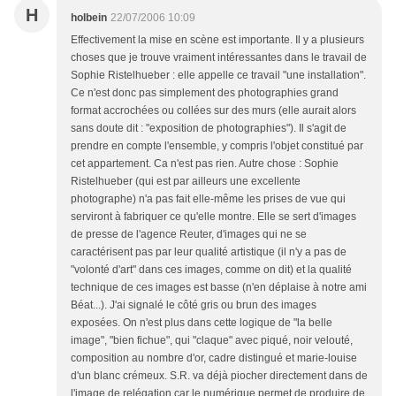
H
holbein
22/07/2006 10:09
Effectivement la mise en scène est importante. Il y a plusieurs
choses que je trouve vraiment intéressantes dans le travail de
Sophie Ristelhueber : elle appelle ce travail "une installation".
Ce n'est donc pas simplement des photographies grand
format accrochées ou collées sur des murs (elle aurait alors
sans doute dit : "exposition de photographies"). Il s'agit de
prendre en compte l'ensemble, y compris l'objet constitué par
cet appartement. Ca n'est pas rien. Autre chose : Sophie
Ristelhueber (qui est par ailleurs une excellente
photographe) n'a pas fait elle-même les prises de vue qui
serviront à fabriquer ce qu'elle montre. Elle se sert d'images
de presse de l'agence Reuter, d'images qui ne se
caractérisent pas par leur qualité artistique (il n'y a pas de
"volonté d'art" dans ces images, comme on dit) et la qualité
technique de ces images est basse (n'en déplaise à notre ami
Béat...). J'ai signalé le côté gris ou brun des images
exposées. On n'est plus dans cette logique de "la belle
image", "bien fichue", qui "claque" avec piqué, noir velouté,
composition au nombre d'or, cadre distingué et marie-louise
d'un blanc crémeux. S.R. va déjà piocher directement dans de
l'image de relégation car le numérique permet de produire de