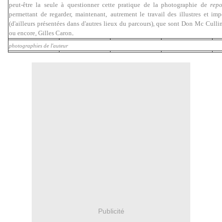
peut-être la seule à questionner cette pratique de la photographie de
rep
permettant de regarder
, maintenant,
autrement le travail des illustres et imp
(d'ailleurs présentées dans d'autres lieux du parcours), que sont Don Mc Culli
.
ou encore, Gilles Caron
photographies de l'auteur
Publicité