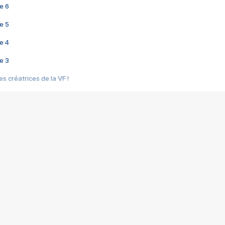
e 6
e 5
e 4
e 3
s créatrices de la VF !
e 2
e 1
e Mektoub My Love arrive enfin ! Rencontre avec Shaïn Boumedine et Sal
i : après Toni en famille
elle réalise le bouleversant Dites lui que je l'aime
ais ! Rencontre autour de Vie privée de Rebecca Zlotowski
 de Marguerite, Grave... Rencontre avec Ella Rumpf
 Les Rêveurs, un film intime sur la santé mentale