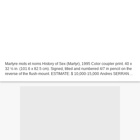
Martyre mots et noms History of Sex (Martyr), 1995 Color coupler print. 40 x
32 ½ in. (101.6 x 82.5 cm). Signed, titled and numbered 4/7 in pencil on the
reverse of the flush-mount. ESTIMATE: $ 10,000-15,000 Andres SERRANO
Paula Cooper Gallery, New York...