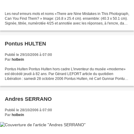
Les neuf erreurs mots et noms «There are Nine Mistakes in This Photograph,
Can You Find Them? » Image: (16.8 x 25.4 cm). ensemble: (40.3 x 50.1 cm).
Signée, titrée, numérotée 4/25 et annotée avec les réponses, à l'encre, dans
la marge. Titre de la photographie...
Pontus HULTEN
Publié le 29/10/2006 à 07:00
Par
holbein
Pontus Hulten Pontus Hulten hors cadre L'inventeur du musée «moderne»
est décédé jeudi à 82 ans. Par Gérard LEFORT article du quotidien
Libération : samedi 28 octobre 2006 Pontus Hulten, né Carl Gunnar Pontus
Vougt Hulten en juin 1924, mort dans la nuit...
Andres SERRANO
Publié le 28/10/2006 à 07:00
Par
holbein