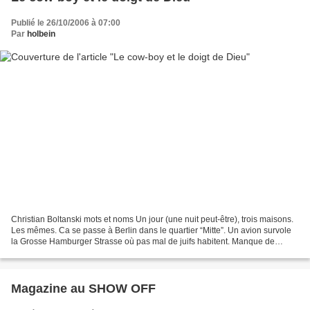
Publié le 26/10/2006 à 07:00
Par
holbein
Christian Boltanski mots et noms Un jour (une nuit peut-être), trois maisons.
Les mêmes. Ca se passe à Berlin dans le quartier “Mitte”. Un avion survole
la Grosse Hamburger Strasse où pas mal de juifs habitent. Manque de
chance, l’épisode se déroule pendant...
Magazine au SHOW OFF