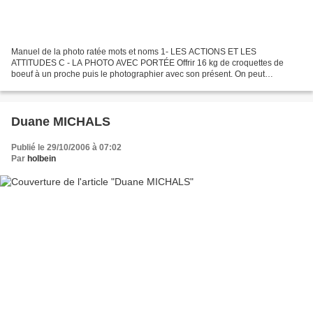
Manuel de la photo ratée mots et noms 1- LES ACTIONS ET LES
ATTITUDES C - LA PHOTO AVEC PORTÉE Offrir 16 kg de croquettes de
boeuf à un proche puis le photographier avec son présent. On peut
remplacer les croquettes par du terreau voire des parpaings....
Duane MICHALS
Publié le 29/10/2006 à 07:02
Par
holbein