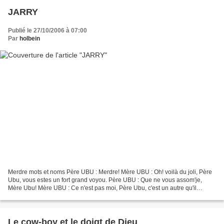
JARRY
Publié le 27/10/2006 à 07:00
Par
holbein
Merdre mots et noms Père UBU : Merdre! Mère UBU : Oh! voilà du joli, Père
Ubu, vous estes un fort grand voyou. Père UBU : Que ne vous assom'je,
Mère Ubu! Mère UBU : Ce n'est pas moi, Père Ubu, c'est un autre qu'il
faudrait assassiner. Père UBU : De par...
Le cow-boy et le doigt de Dieu