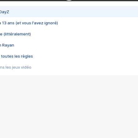
 DayZ
 a 13 ans (et vous l'avez ignoré)
e (littéralement)
im Rayan
 toutes les règles
s les jeux vidéo
us choquant de Rockstar ? - Le scandale BULLY
e plus moche de Steam
du RÊVE tourne au CAUCHEMAR
pendant 8 heures
it… à tort
umiliés par un jeu vidéo