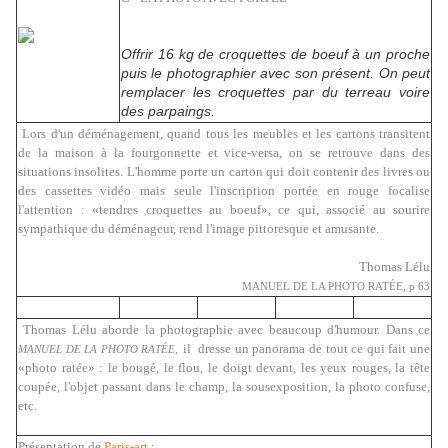
Offrir 16 kg de croquettes de boeuf à un proche
puis le photographier avec son présent. On peut
remplacer les croquettes par du terreau voire
des parpaings.
Lors d'un déménagement, quand tous les meubles et les cartons transitent
de la maison à la fourgonnette et vice-versa, on se retrouve dans des
situations insolites. L'homme porte un carton qui doit contenir des livres ou
des cassettes vidéo mais seule l'inscription portée en rouge focalise
l'attention : «tendres croquettes au boeuf», ce qui, associé au sourire
sympathique du déménageur, rend l'image pittoresque et amusante.
Thomas Lélu
MANUEL DE LA PHOTO RATÉE, p 63
Thomas Lélu aborde la photographie avec beaucoup d'humour. Dans ce
il dresse un panorama de tout ce qui fait une
MANUEL DE LA PHOTO RATÉE
,
«photo ratée» : le bougé, le flou, le doigt devant, les yeux rouges, la tête
coupée, l'objet passant dans le champ, la sousexposition, la photo confuse,
etc.
Présentation de
Paris-art
: