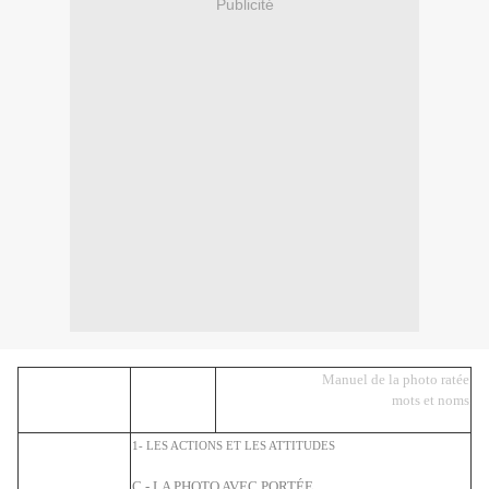
Publicité
Manuel de la photo ratée
mots et noms
1- LES ACTIONS ET LES ATTITUDES
C - LA PHOTO AVEC PORTÉE