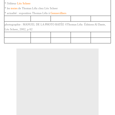
* l'éditeur
Léo Scheer
* les
textes
de Thomas Lélu chez Léo Scheer
* actualité : exposition Thomas Lélu à
Gennevilliers
photographie : MANUEL DE LA PHOTO RATÉE ©Thomas Lélu Éditions Al Dante,
Léo Scheer, 2002, p 62