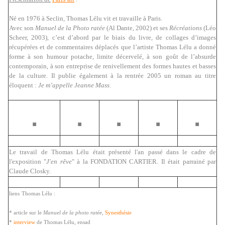
Né en 1976 à Seclin, Thomas Lélu vit et travaille à Paris.
Avec son
Manuel de la Photo ratée
(Al Dante, 2002) et ses
Récréations
(Léo
Scheer, 2003), c’est d’abord par le biais du livre, de collages d’images
récupérées et de commentaires déplacés que l’artiste Thomas Lélu a donné
forme à son humour potache, limite décervelé, à son goût de l’absurde
contemporain, à son entreprise de renivellement des formes hautes et basses
de la culture. Il publie également à la rentrée 2005 un roman au titre
éloquent :
Je m’appelle Jeanne Mass
.
.
.
.
.
.
Le travail de Thomas Lélu était présenté l'an passé dans le cadre de
l'exposition "
J'en rêve
" à la FONDATION CARTIER. Il était parrainé par
Claude Closky.
liens
Thomas Lélu :
* article sur le
Manuel de la photo ratée
,
Synesthésie
*
interview
de Thomas Lélu, ensad