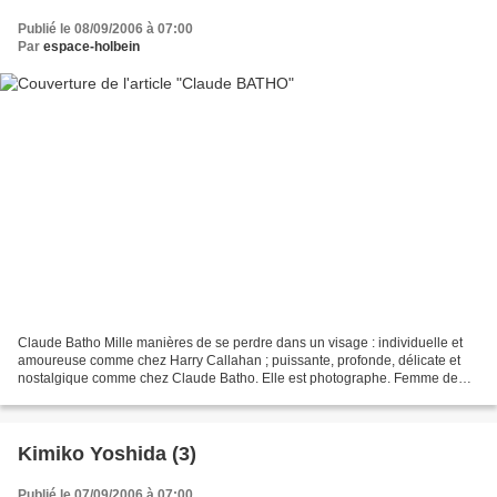
Publié le 08/09/2006 à 07:00
Par
espace-holbein
Claude Batho Mille manières de se perdre dans un visage : individuelle et
amoureuse comme chez Harry Callahan ; puissante, profonde, délicate et
nostalgique comme chez Claude Batho. Elle est photographe. Femme de
John Batho qu'elle a rencontré à la Bibliothèque...
Kimiko Yoshida (3)
Publié le 07/09/2006 à 07:00