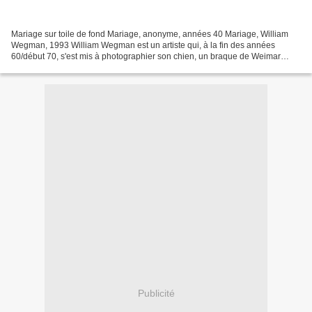
Mariage sur toile de fond Mariage, anonyme, années 40 Mariage, William
Wegman, 1993 William Wegman est un artiste qui, à la fin des années
60/début 70, s'est mis à photographier son chien, un braque de Weimar
nommé Man Ray. L'animal avait de réelles dispositions....
Publicité